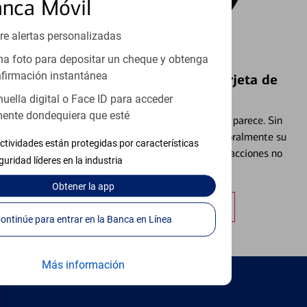
anca Móvil
re alertas personalizadas
a foto para depositar un cheque y obtenga
firmación instantánea
Bloquear y Desbloquear una Tarjeta de
Débito⁴
huella digital o Face ID para acceder
ente dondequiera que esté
Extraviar una tarjeta es más común de lo que parece. Sin
embargo, puede bloquear y desbloquear temporalmente su
ctividades están protegidas por características
tarjeta de débito para ayudar a prevenir transacciones no
guridad líderes en la industria
autorizadas.
Obtener
la app
Obtener más información
Continúe para entrar en la Banca en Línea
Más información