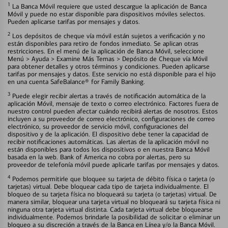
1
La Banca Móvil requiere que usted descargue la aplicación de Banca
Móvil y puede no estar disponible para dispositivos móviles selectos.
Pueden aplicarse tarifas por mensajes y datos.
2
Los depósitos de cheque vía móvil están sujetos a verificación y no
están disponibles para retiro de fondos inmediato. Se aplican otras
restricciones. En el menú de la aplicación de Banca Móvil, seleccione
Menú > Ayuda > Examine Más Temas > Depósito de Cheque vía Móvil
para obtener detalles y otros términos y condiciones. Pueden aplicarse
tarifas por mensajes y datos. Este servicio no está disponible para el hijo
en una cuenta SafeBalance® for Family Banking.
3
Puede elegir recibir alertas a través de notificación automática de la
aplicación Móvil, mensaje de texto o correo electrónico. Factores fuera de
nuestro control pueden afectar cuándo recibirá alertas de nosotros. Estos
incluyen a su proveedor de correo electrónico, configuraciones de correo
electrónico, su proveedor de servicio móvil, configuraciones del
dispositivo y de la aplicación. El dispositivo debe tener la capacidad de
recibir notificaciones automáticas. Las alertas de la aplicación móvil no
están disponibles para todos los dispositivos o en nuestra Banca Móvil
basada en la web. Bank of America no cobra por alertas, pero su
proveedor de telefonía móvil puede aplicarle tarifas por mensajes y datos.
4
Podemos permitirle que bloquee su tarjeta de débito física o tarjeta (o
tarjetas) virtual. Debe bloquear cada tipo de tarjeta individualmente. El
bloqueo de su tarjeta física no bloqueará su tarjeta (o tarjetas) virtual. De
manera similar, bloquear una tarjeta virtual no bloqueará su tarjeta física ni
ninguna otra tarjeta virtual distinta. Cada tarjeta virtual debe bloquearse
individualmente. Podemos brindarle la posibilidad de solicitar o eliminar un
bloqueo a su discreción a través de la Banca en Línea y/o la Banca Móvil.