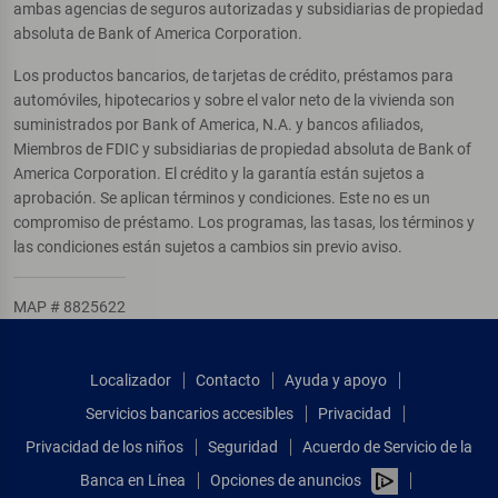
ambas agencias de seguros autorizadas y subsidiarias de propiedad
absoluta de Bank of America Corporation.
Los productos bancarios, de tarjetas de crédito, préstamos para
automóviles, hipotecarios y sobre el valor neto de la vivienda son
suministrados por Bank of America, N.A. y bancos afiliados,
Miembros de FDIC y subsidiarias de propiedad absoluta de Bank of
America Corporation. El crédito y la garantía están sujetos a
aprobación. Se aplican términos y condiciones. Este no es un
compromiso de préstamo. Los programas, las tasas, los términos y
las condiciones están sujetos a cambios sin previo aviso.
MAP # 8825622
Localizador
Contacto
Ayuda y apoyo
Servicios bancarios accesibles
Privacidad
Privacidad de los niños
Seguridad
Acuerdo de Servicio de la
Banca en Línea
Opciones de anuncios