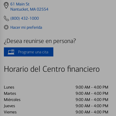
Get
61 Main St
directions
Nantucket, MA 02554
to
(800) 432-1000
Hacer mi preferida
¿Desea reunirse en persona?
Programe una cita
Horario del Centro financiero
Lunes
9:00 AM
-
4:00 PM
Martes
9:00 AM
-
4:00 PM
Miércoles
9:00 AM
-
4:00 PM
Jueves
9:00 AM
-
4:00 PM
Viernes
9:00 AM
-
4:00 PM