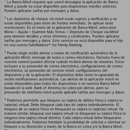
1
La Banca Móvil requiere que usted descargue la aplicación de Banca
Móvil y puede no estar disponible para dispositivos móviles selectos.
Pueden aplicarse tarifas por mensajes y datos.
2
Los depósitos de cheque vía móvil están sujetos a verificación y no
están disponibles para retiro de fondos inmediato. Se aplican otras
restricciones. En el menú de la aplicación de Banca Móvil, seleccione
Menú > Ayuda > Examine Más Temas > Depósito de Cheque vía Móvil
para obtener detalles y otros términos y condiciones. Pueden aplicarse
tarifas por mensajes y datos. Este servicio no está disponible para el hijo
en una cuenta SafeBalance® for Family Banking.
3
Puede elegir recibir alertas a través de notificación automática de la
aplicación Móvil, mensaje de texto o correo electrónico. Factores fuera de
nuestro control pueden afectar cuándo recibirá alertas de nosotros. Estos
incluyen a su proveedor de correo electrónico, configuraciones de correo
electrónico, su proveedor de servicio móvil, configuraciones del
dispositivo y de la aplicación. El dispositivo debe tener la capacidad de
recibir notificaciones automáticas. Las alertas de la aplicación móvil no
están disponibles para todos los dispositivos o en nuestra Banca Móvil
basada en la web. Bank of America no cobra por alertas, pero su
proveedor de telefonía móvil puede aplicarle tarifas por mensajes y datos.
4
Podemos permitirle que bloquee su tarjeta de débito física o tarjeta (o
tarjetas) virtual. Debe bloquear cada tipo de tarjeta individualmente. El
bloqueo de su tarjeta física no bloqueará su tarjeta (o tarjetas) virtual. De
manera similar, bloquear una tarjeta virtual no bloqueará su tarjeta física ni
ninguna otra tarjeta virtual distinta. Cada tarjeta virtual debe bloquearse
individualmente. Podemos brindarle la posibilidad de solicitar o eliminar un
bloqueo a su discreción a través de la Banca en Línea y/o la Banca Móvil.