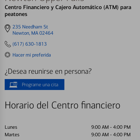
Centro Financiero y Cajero Automático (ATM) para
peatones
Get
235 Needham St
directions
Newton, MA 02464
to
(617) 630-1813
Hacer mi preferida
¿Desea reunirse en persona?
Programe una cita
Horario del Centro financiero
Lunes
9:00 AM
-
4:00 PM
Martes
9:00 AM
-
4:00 PM