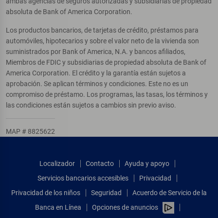
ambas agencias de seguros autorizadas y subsidiarias de propiedad
absoluta de Bank of America Corporation.
Los productos bancarios, de tarjetas de crédito, préstamos para
automóviles, hipotecarios y sobre el valor neto de la vivienda son
suministrados por Bank of America, N.A. y bancos afiliados,
Miembros de FDIC y subsidiarias de propiedad absoluta de Bank of
America Corporation. El crédito y la garantía están sujetos a
aprobación. Se aplican términos y condiciones. Este no es un
compromiso de préstamo. Los programas, las tasas, los términos y
las condiciones están sujetos a cambios sin previo aviso.
MAP # 8825622
Localizador
Contacto
Ayuda y apoyo
Servicios bancarios accesibles
Privacidad
Privacidad de los niños
Seguridad
Acuerdo de Servicio de la
Banca en Línea
Opciones de anuncios