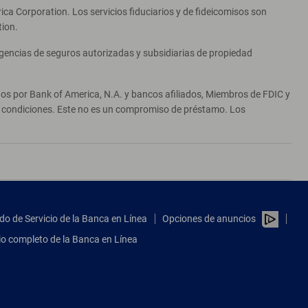
ca Corporation. Los servicios fiduciarios y de fideicomisos son
tion.
agencias de seguros autorizadas y subsidiarias de propiedad
ados por Bank of America, N.A. y bancos afiliados, Miembros de FDIC y
 y condiciones. Este no es un compromiso de préstamo. Los
do de Servicio de la Banca en Línea
Opciones de anuncios
tio completo de la Banca en Línea