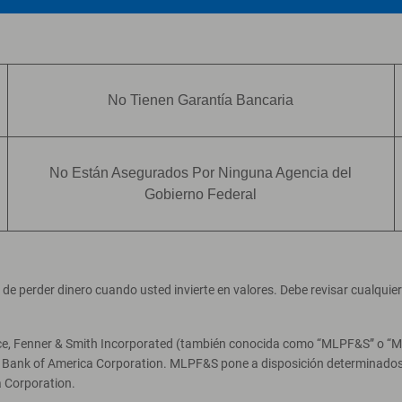
No Tienen Garantía Bancaria
No Están Asegurados Por Ninguna Agencia del
Gobierno Federal
ad de perder dinero cuando usted invierte en valores. Debe revisar cualqui
ce, Fenner & Smith Incorporated (también conocida como “MLPF&S” o “Merr
e Bank of America Corporation. MLPF&S pone a disposición determinados 
 Corporation.