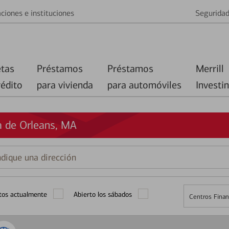
ciones e instituciones
Segurida
etas
Préstamos
Préstamos
Merrill
rédito
para vivienda
para automóviles
Investi
a de Orleans, MA
que
ción
tos actualmente
Abierto los sábados
Centros Finan