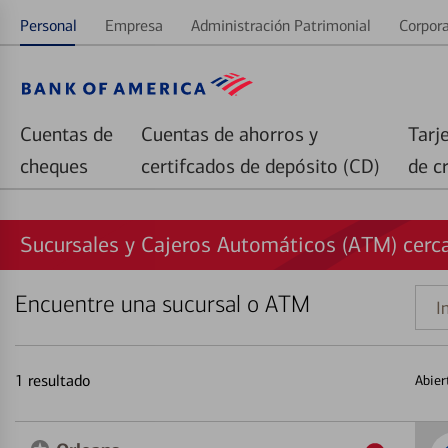
Personal
Empresa
Administración Patrimonial
Corpora
Cuentas de
Cuentas de ahorros y
Tarj
cheques
certifcados de depósito (CD)
de c
Sucursales y Cajeros Automáticos (ATM) cerc
Encuentre una sucursal o ATM
Indi
una
direc
1
resultado
Abier