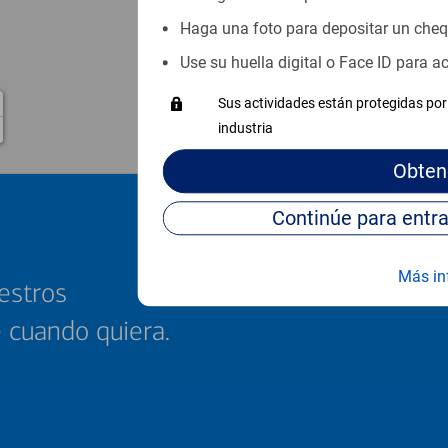
Haga una foto para depositar un che
Use su huella digital o Face ID para 
Sus actividades están protegidas por 
industria
Obten
Más in
estros
e cuando quiera.