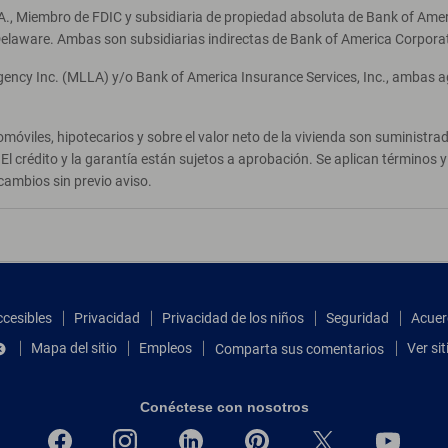
A., Miembro de FDIC y subsidiaria de propiedad absoluta de Bank of Ameri
elaware. Ambas son subsidiarias indirectas de Bank of America Corpora
Agency Inc. (MLLA) y/o Bank of America Insurance Services, Inc., ambas 
móviles, hipotecarios y sobre el valor neto de la vivienda son suministr
El crédito y la garantía están sujetos a aprobación. Se aplican términos
cambios sin previo aviso.
ccesibles
Privacidad
Privacidad de los niños
Seguridad
Acuer
Mapa del sitio
Empleos
Ver si
Comparta sus comentarios
Conéctese con nosotros