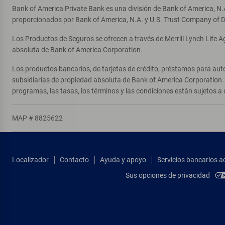
Bank of America Private Bank es una división de Bank of America, N.
proporcionados por Bank of America, N.A. y U.S. Trust Company of D
Los Productos de Seguros se ofrecen a través de Merrill Lynch Life 
absoluta de Bank of America Corporation.
Los productos bancarios, de tarjetas de crédito, préstamos para auto
subsidiarias de propiedad absoluta de Bank of America Corporation. 
programas, las tasas, los términos y las condiciones están sujetos a 
MAP # 8825622
Localizador
Contacto
Ayuda y apoyo
Servicios bancarios a
Sus opciones de privacidad