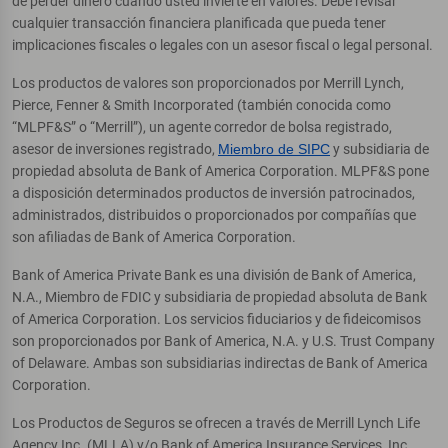
de perder dinero cuando usted invierte en valores. Debe revisar
cualquier transacción financiera planificada que pueda tener
implicaciones fiscales o legales con un asesor fiscal o legal personal.
Los productos de valores son proporcionados por Merrill Lynch,
Pierce, Fenner & Smith Incorporated (también conocida como
“MLPF&S” o “Merrill”), un agente corredor de bolsa registrado,
asesor de inversiones registrado,
Miembro de SIPC
y subsidiaria de
propiedad absoluta de Bank of America Corporation. MLPF&S pone
a disposición determinados productos de inversión patrocinados,
administrados, distribuidos o proporcionados por compañías que
son afiliadas de Bank of America Corporation.
Bank of America Private Bank es una división de Bank of America,
N.A., Miembro de FDIC y subsidiaria de propiedad absoluta de Bank
of America Corporation. Los servicios fiduciarios y de fideicomisos
son proporcionados por Bank of America, N.A. y U.S. Trust Company
of Delaware. Ambas son subsidiarias indirectas de Bank of America
Corporation.
Los Productos de Seguros se ofrecen a través de Merrill Lynch Life
Agency Inc. (MLLA) y/o Bank of America Insurance Services, Inc.,