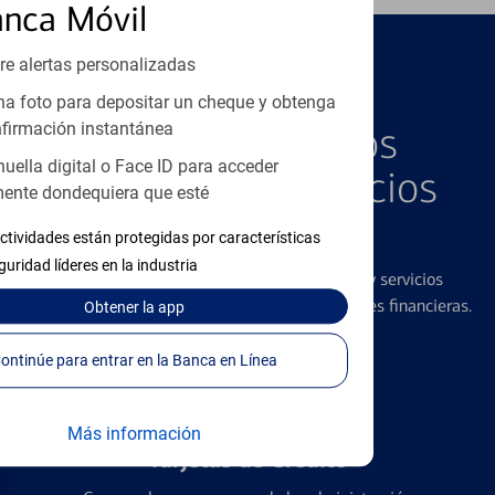
anca Móvil
re alertas personalizadas
PRODUCTOS DESTACADOS
a foto para depositar un cheque y obtenga
Explore Nuestros
firmación instantánea
huella digital o Face ID para acceder
Productos y Servicios
ente dondequiera que esté
Destacados
ctividades están protegidas por características
guridad líderes en la industria
Ofrecemos una amplia gama de productos y servicios
diseñados para ayudar con todas sus necesidades financieras.
Obtener
la app
Continúe para entrar en la Banca en Línea
Más información
Tarjetas de Crédito