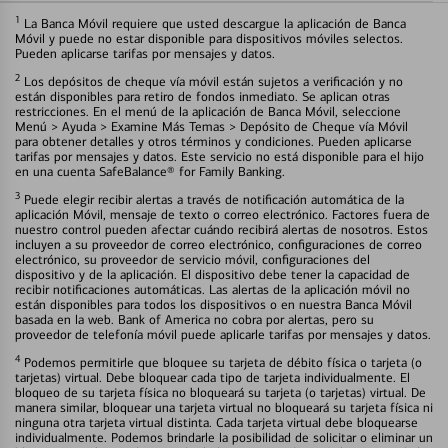
1
La Banca Móvil requiere que usted descargue la aplicación de Banca
Móvil y puede no estar disponible para dispositivos móviles selectos.
Pueden aplicarse tarifas por mensajes y datos.
2
Los depósitos de cheque vía móvil están sujetos a verificación y no
están disponibles para retiro de fondos inmediato. Se aplican otras
restricciones. En el menú de la aplicación de Banca Móvil, seleccione
Menú > Ayuda > Examine Más Temas > Depósito de Cheque vía Móvil
para obtener detalles y otros términos y condiciones. Pueden aplicarse
tarifas por mensajes y datos. Este servicio no está disponible para el hijo
en una cuenta SafeBalance® for Family Banking.
3
Puede elegir recibir alertas a través de notificación automática de la
aplicación Móvil, mensaje de texto o correo electrónico. Factores fuera de
nuestro control pueden afectar cuándo recibirá alertas de nosotros. Estos
incluyen a su proveedor de correo electrónico, configuraciones de correo
electrónico, su proveedor de servicio móvil, configuraciones del
dispositivo y de la aplicación. El dispositivo debe tener la capacidad de
recibir notificaciones automáticas. Las alertas de la aplicación móvil no
están disponibles para todos los dispositivos o en nuestra Banca Móvil
basada en la web. Bank of America no cobra por alertas, pero su
proveedor de telefonía móvil puede aplicarle tarifas por mensajes y datos.
4
Podemos permitirle que bloquee su tarjeta de débito física o tarjeta (o
tarjetas) virtual. Debe bloquear cada tipo de tarjeta individualmente. El
bloqueo de su tarjeta física no bloqueará su tarjeta (o tarjetas) virtual. De
manera similar, bloquear una tarjeta virtual no bloqueará su tarjeta física ni
ninguna otra tarjeta virtual distinta. Cada tarjeta virtual debe bloquearse
individualmente. Podemos brindarle la posibilidad de solicitar o eliminar un