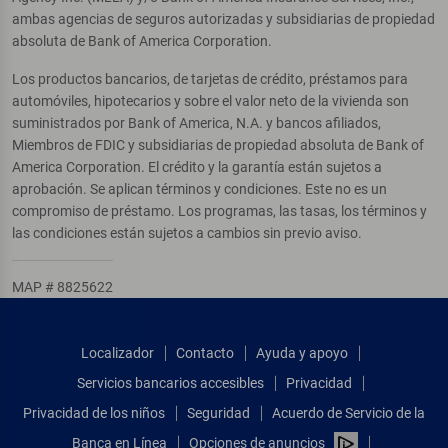
ambas agencias de seguros autorizadas y subsidiarias de propiedad
absoluta de Bank of America Corporation.
Los productos bancarios, de tarjetas de crédito, préstamos para
automóviles, hipotecarios y sobre el valor neto de la vivienda son
suministrados por Bank of America, N.A. y bancos afiliados,
Miembros de FDIC y subsidiarias de propiedad absoluta de Bank of
America Corporation. El crédito y la garantía están sujetos a
aprobación. Se aplican términos y condiciones. Este no es un
compromiso de préstamo. Los programas, las tasas, los términos y
las condiciones están sujetos a cambios sin previo aviso.
MAP # 8825622
Localizador
Contacto
Ayuda y apoyo
Servicios bancarios accesibles
Privacidad
Privacidad de los niños
Seguridad
Acuerdo de Servicio de la
Banca en Línea
Opciones de anuncios