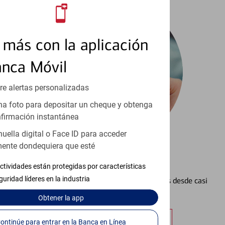
más con la aplicación
anca Móvil
re alertas personalizadas
a foto para depositar un cheque y obtenga
firmación instantánea
huella digital o Face ID para acceder
ente dondequiera que esté
Configurar Alertas³
ctividades están protegidas por características
guridad líderes en la industria
Vea cómo mantener el control de sus finanzas desde casi
cualquier lugar.
Obtener
la app
Obtener más información
Continúe para entrar en la Banca en Línea