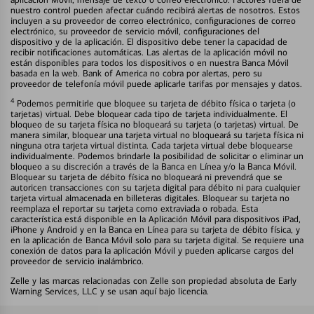
nuestro control pueden afectar cuándo recibirá alertas de nosotros. Estos
incluyen a su proveedor de correo electrónico, configuraciones de correo
electrónico, su proveedor de servicio móvil, configuraciones del
dispositivo y de la aplicación. El dispositivo debe tener la capacidad de
recibir notificaciones automáticas. Las alertas de la aplicación móvil no
están disponibles para todos los dispositivos o en nuestra Banca Móvil
basada en la web. Bank of America no cobra por alertas, pero su
proveedor de telefonía móvil puede aplicarle tarifas por mensajes y datos.
4
Podemos permitirle que bloquee su tarjeta de débito física o tarjeta (o
tarjetas) virtual. Debe bloquear cada tipo de tarjeta individualmente. El
bloqueo de su tarjeta física no bloqueará su tarjeta (o tarjetas) virtual. De
manera similar, bloquear una tarjeta virtual no bloqueará su tarjeta física ni
ninguna otra tarjeta virtual distinta. Cada tarjeta virtual debe bloquearse
individualmente. Podemos brindarle la posibilidad de solicitar o eliminar un
bloqueo a su discreción a través de la Banca en Línea y/o la Banca Móvil.
Bloquear su tarjeta de débito física no bloqueará ni prevendrá que se
autoricen transacciones con su tarjeta digital para débito ni para cualquier
tarjeta virtual almacenada en billeteras digitales. Bloquear su tarjeta no
reemplaza el reportar su tarjeta como extraviada o robada. Esta
característica está disponible en la Aplicación Móvil para dispositivos iPad,
iPhone y Android y en la Banca en Línea para su tarjeta de débito física, y
en la aplicación de Banca Móvil solo para su tarjeta digital. Se requiere una
conexión de datos para la aplicación Móvil y pueden aplicarse cargos del
proveedor de servicio inalámbrico.
Zelle y las marcas relacionadas con Zelle son propiedad absoluta de Early
Warning Services, LLC y se usan aquí bajo licencia.