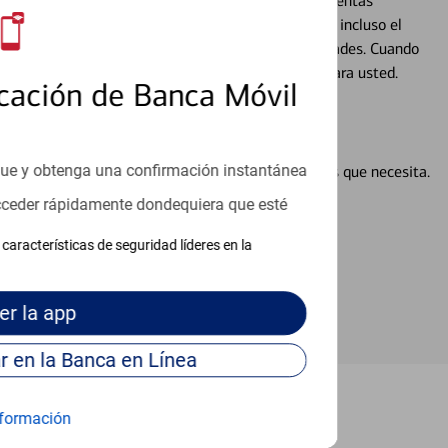
alquier situación en su vida financiera. Desde sus cuentas
 grandes compras, la planificación para su futuro, e incluso el
ocio, su futuro se mueve de acuerdo con sus necesidades. Cuando
abajará con usted en un momento que sea adecuado para usted.
cación de Banca Móvil
que y obtenga una confirmación instantánea
en línea puede ayudar a proporcionar las respuestas que necesita.
en línea
acceder rápidamente dondequiera que esté
características de seguridad líderes en la
er
la app
Continúe para entrar en la Banca en Línea
formación