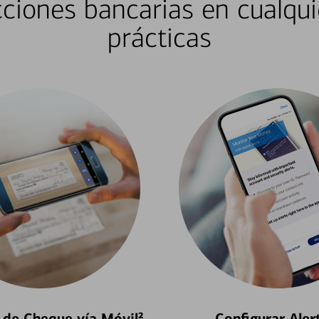
ciones bancarias en cualqui
prácticas
 de Cheque vía Móvil²
Configurar Aler