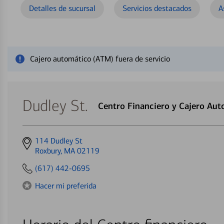
Detalles de sucursal
Servicios destacados
A
Cerrar mensaje de alerta
Cajero automático (ATM) fuera de servicio
Dudley St.
Centro Financiero y Cajero Au
Get
114 Dudley St
directions
Roxbury, MA 02119
to
(617) 442-0695
Hacer mi preferida