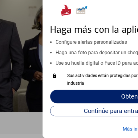
encontrar soluci
Reúnase con especialistas dedi
orientación que necesita, en cu
Haga más con la apli
personales, hasta el ahorro para
inicio o crecimiento de su neg
Configure alertas personalizadas
esté listo, un especialista tr
Haga una foto para depositar un che
Programe una cita
Use su huella digital o Face ID para 
Vea si nuestro centro de ayuda 
Sus actividades están protegidas por 
Visite nuestro centro de ayuda 
industria
Obten
Más in