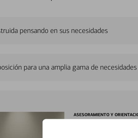
struida pensando en sus necesidades
sposición para una amplia gama de necesidades 
ASESORAMIENTO Y ORIENTACI
Con especialista