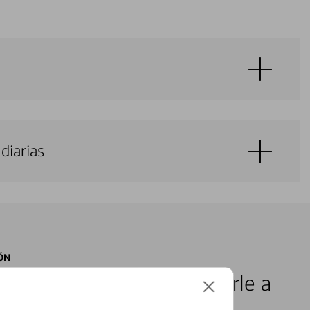
diarias
ÓN
s locales listos para ayudarle a