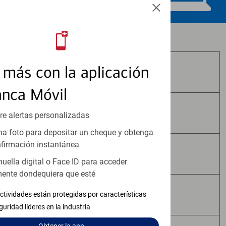
Los productos de inversión y seguros:
más con la aplicación
No Están Asegurados por FDIC
anca Móvil
No Tienen Garantía Bancaria
re alertas personalizadas
a foto para depositar un cheque y obtenga
firmación instantánea
Pueden Perder Valor
huella digital o Face ID para acceder
ente dondequiera que esté
No Constituyen Depósitos
ctividades están protegidas por características
guridad líderes en la industria