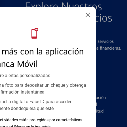
Explore Nuestros
Productos y Servicios
Destacados
Ofrecemos una amplia gama de productos y servicios
diseñados para ayudar con todas sus necesidades financieras.
más con la aplicación
anca Móvil
re alertas personalizadas
a foto para depositar un cheque y obtenga
Tarjetas de Crédito
firmación instantánea
Conozca los pormenores de la administración
huella digital o Face ID para acceder
de tarjetas de crédito y la identidad
ente dondequiera que esté
financiera antes de presentar una solicitud
ctividades están protegidas por características