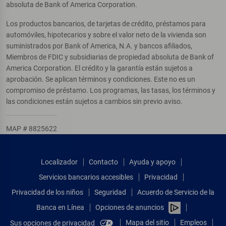
absoluta de Bank of America Corporation.
Los productos bancarios, de tarjetas de crédito, préstamos para
automóviles, hipotecarios y sobre el valor neto de la vivienda son
suministrados por Bank of America, N.A. y bancos afiliados,
Miembros de FDIC y subsidiarias de propiedad absoluta de Bank of
America Corporation. El crédito y la garantía están sujetos a
aprobación. Se aplican términos y condiciones. Este no es un
compromiso de préstamo. Los programas, las tasas, los términos y
las condiciones están sujetos a cambios sin previo aviso.
MAP # 8825622
Localizador
Contacto
Ayuda y apoyo
Servicios bancarios accesibles
Privacidad
Privacidad de los niños
Seguridad
Acuerdo de Servicio de la
Banca en Línea
Opciones de anuncios
Mapa del sitio
Empleos
Sus opciones de privacidad