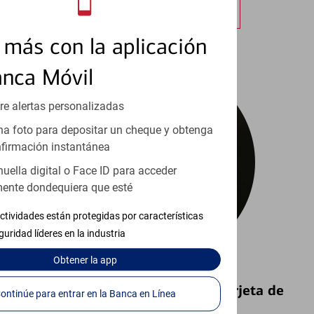
Obtener más información
más con la aplicación
anca Móvil
re alertas personalizadas
a foto para depositar un cheque y obtenga
firmación instantánea
huella digital o Face ID para acceder
ente dondequiera que esté
ctividades están protegidas por características
guridad líderes en la industria
Obtener
la app
Bloquear y Desbloquear una Tarjeta de
Continúe para entrar en la Banca en Línea
Débito⁴