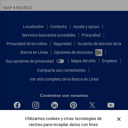
MAP # 8825622
Localizador
Contacto
Ayuda y apoyo
Servicios bancarios accesibles
Privacidad
Privacidad de los niños
Seguridad
Acuerdo de Servicio de la
Banca en Línea
Opciones de anuncios
Mapa del sitio
Empleos
Sus opciones de privacidad
Comparta sus comentarios
Ver sitio completo de la Banca en Línea
Conéctese con nosotros
Banner de Cookies
Utilizamos cookies y otras tecnologías de
Bank of America, N.A. Miembro de FDIC.
rastreo para recopilar datos con fines
Igualdad de oportunidades en préstamos para viviendas