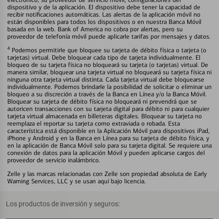
dispositivo y de la aplicación. El dispositivo debe tener la capacidad de
recibir notificaciones automáticas. Las alertas de la aplicación móvil no
están disponibles para todos los dispositivos o en nuestra Banca Móvil
basada en la web. Bank of America no cobra por alertas, pero su
proveedor de telefonía móvil puede aplicarle tarifas por mensajes y datos.
4
Podemos permitirle que bloquee su tarjeta de débito física o tarjeta (o
tarjetas) virtual. Debe bloquear cada tipo de tarjeta individualmente. El
bloqueo de su tarjeta física no bloqueará su tarjeta (o tarjetas) virtual. De
manera similar, bloquear una tarjeta virtual no bloqueará su tarjeta física ni
ninguna otra tarjeta virtual distinta. Cada tarjeta virtual debe bloquearse
individualmente. Podemos brindarle la posibilidad de solicitar o eliminar un
bloqueo a su discreción a través de la Banca en Línea y/o la Banca Móvil.
Bloquear su tarjeta de débito física no bloqueará ni prevendrá que se
autoricen transacciones con su tarjeta digital para débito ni para cualquier
tarjeta virtual almacenada en billeteras digitales. Bloquear su tarjeta no
reemplaza el reportar su tarjeta como extraviada o robada. Esta
característica está disponible en la Aplicación Móvil para dispositivos iPad,
iPhone y Android y en la Banca en Línea para su tarjeta de débito física, y
en la aplicación de Banca Móvil solo para su tarjeta digital. Se requiere una
conexión de datos para la aplicación Móvil y pueden aplicarse cargos del
proveedor de servicio inalámbrico.
Zelle y las marcas relacionadas con Zelle son propiedad absoluta de Early
Warning Services, LLC y se usan aquí bajo licencia.
Los productos de inversión y seguros: