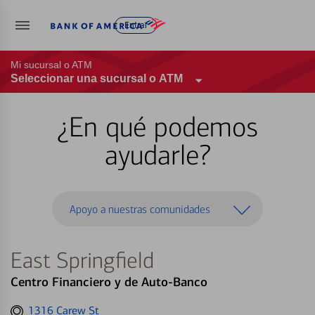
Entrar
Mi sucursal o ATM
Seleccionar una sucursal o ATM
¿En qué podemos
ayudarle?
Apoyo a nuestras comunidades
East Springfield
Centro Financiero y de Auto-Banco
Get
1316 Carew St