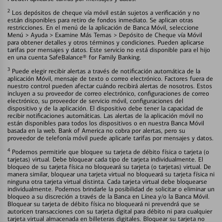
2
Los depósitos de cheque vía móvil están sujetos a verificación y no
están disponibles para retiro de fondos inmediato. Se aplican otras
restricciones. En el menú de la aplicación de Banca Móvil, seleccione
Menú > Ayuda > Examine Más Temas > Depósito de Cheque vía Móvil
para obtener detalles y otros términos y condiciones. Pueden aplicarse
tarifas por mensajes y datos. Este servicio no está disponible para el hijo
en una cuenta SafeBalance® for Family Banking.
3
Puede elegir recibir alertas a través de notificación automática de la
aplicación Móvil, mensaje de texto o correo electrónico. Factores fuera de
nuestro control pueden afectar cuándo recibirá alertas de nosotros. Estos
incluyen a su proveedor de correo electrónico, configuraciones de correo
electrónico, su proveedor de servicio móvil, configuraciones del
dispositivo y de la aplicación. El dispositivo debe tener la capacidad de
recibir notificaciones automáticas. Las alertas de la aplicación móvil no
están disponibles para todos los dispositivos o en nuestra Banca Móvil
basada en la web. Bank of America no cobra por alertas, pero su
proveedor de telefonía móvil puede aplicarle tarifas por mensajes y datos.
4
Podemos permitirle que bloquee su tarjeta de débito física o tarjeta (o
tarjetas) virtual. Debe bloquear cada tipo de tarjeta individualmente. El
bloqueo de su tarjeta física no bloqueará su tarjeta (o tarjetas) virtual. De
manera similar, bloquear una tarjeta virtual no bloqueará su tarjeta física ni
ninguna otra tarjeta virtual distinta. Cada tarjeta virtual debe bloquearse
individualmente. Podemos brindarle la posibilidad de solicitar o eliminar un
bloqueo a su discreción a través de la Banca en Línea y/o la Banca Móvil.
Bloquear su tarjeta de débito física no bloqueará ni prevendrá que se
autoricen transacciones con su tarjeta digital para débito ni para cualquier
tarjeta virtual almacenada en billeteras digitales. Bloquear su tarjeta no