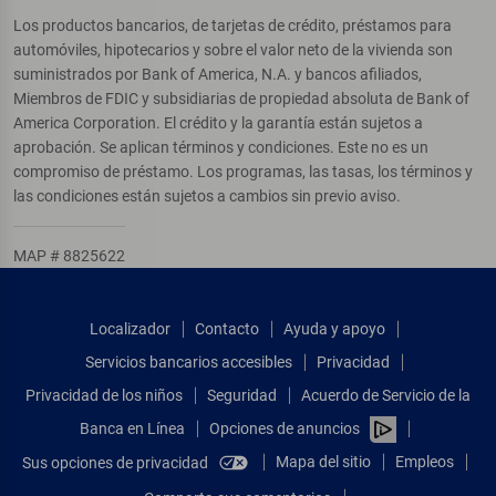
Los productos bancarios, de tarjetas de crédito, préstamos para
automóviles, hipotecarios y sobre el valor neto de la vivienda son
suministrados por Bank of America, N.A. y bancos afiliados,
Miembros de FDIC y subsidiarias de propiedad absoluta de Bank of
America Corporation. El crédito y la garantía están sujetos a
aprobación. Se aplican términos y condiciones. Este no es un
compromiso de préstamo. Los programas, las tasas, los términos y
las condiciones están sujetos a cambios sin previo aviso.
MAP # 8825622
Localizador
Contacto
Ayuda y apoyo
Servicios bancarios accesibles
Privacidad
Privacidad de los niños
Seguridad
Acuerdo de Servicio de la
Banca en Línea
Opciones de anuncios
Mapa del sitio
Empleos
Sus opciones de privacidad