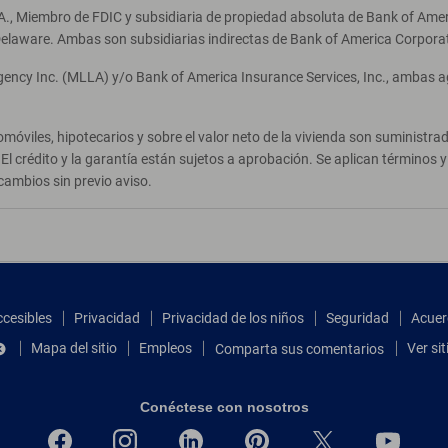
A., Miembro de FDIC y subsidiaria de propiedad absoluta de Bank of Ameri
elaware. Ambas son subsidiarias indirectas de Bank of America Corpora
Agency Inc. (MLLA) y/o Bank of America Insurance Services, Inc., ambas 
móviles, hipotecarios y sobre el valor neto de la vivienda son suministr
El crédito y la garantía están sujetos a aprobación. Se aplican términos
cambios sin previo aviso.
ccesibles
Privacidad
Privacidad de los niños
Seguridad
Acuer
Mapa del sitio
Empleos
Ver si
Comparta sus comentarios
Conéctese con nosotros