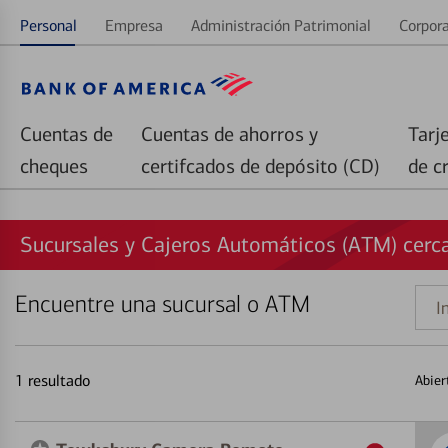
Personal
Empresa
Administración Patrimonial
Corpora
Cuentas de
Cuentas de ahorros y
Tarj
cheques
certifcados de depósito (CD)
de c
Sucursales y Cajeros Automáticos (ATM) cerc
Encuentre una sucursal o ATM
Indi
una
direc
1
resultado
Abier