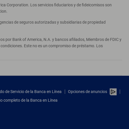
ca Corporation. Los servicios fiduciarios y de fideicomisos son
tion.
agencias de seguros autorizadas y subsidiarias de propiedad
ados por Bank of America, N.A. y bancos afiliados, Miembros de FDIC y
 y condiciones. Este no es un compromiso de préstamo. Los
do de Servicio de la Banca en Línea
Opciones de anuncios
tio completo de la Banca en Línea