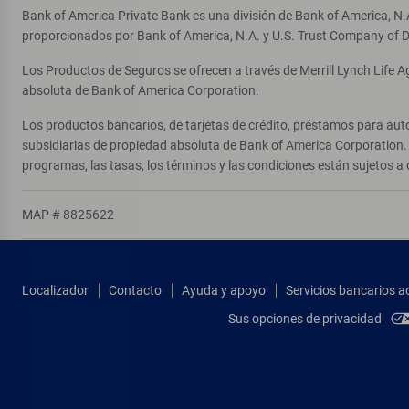
Bank of America Private Bank es una división de Bank of America, N.
proporcionados por Bank of America, N.A. y U.S. Trust Company of D
Los Productos de Seguros se ofrecen a través de Merrill Lynch Life 
absoluta de Bank of America Corporation.
Los productos bancarios, de tarjetas de crédito, préstamos para auto
subsidiarias de propiedad absoluta de Bank of America Corporation. 
programas, las tasas, los términos y las condiciones están sujetos a 
MAP # 8825622
Localizador
Contacto
Ayuda y apoyo
Servicios bancarios a
Sus opciones de privacidad