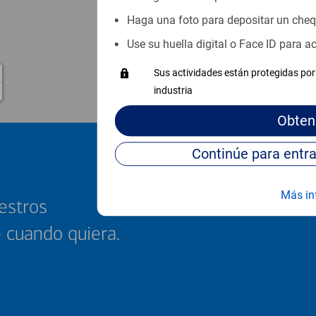
Haga una foto para depositar un che
Use su huella digital o Face ID para 
Sus actividades están protegidas por 
industria
Obten
Más in
estros
e cuando quiera.