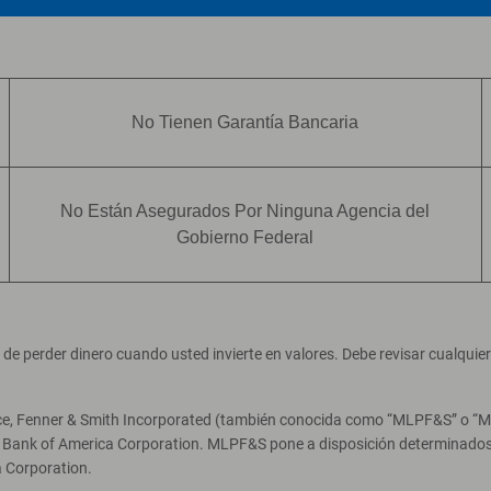
No Tienen Garantía Bancaria
No Están Asegurados Por Ninguna Agencia del
Gobierno Federal
ad de perder dinero cuando usted invierte en valores. Debe revisar cualqui
ce, Fenner & Smith Incorporated (también conocida como “MLPF&S” o “Merr
e Bank of America Corporation. MLPF&S pone a disposición determinados 
 Corporation.