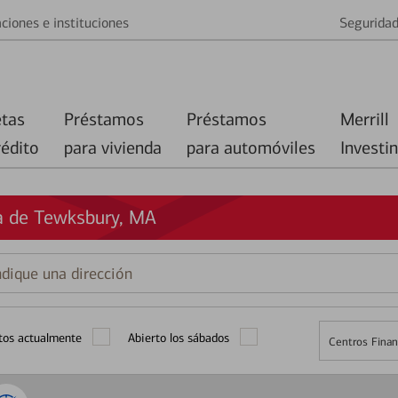
ciones e instituciones
Segurida
etas
Préstamos
Préstamos
Merrill
rédito
para vivienda
para automóviles
Investi
a de Tewksbury, MA
que
ción
tos actualmente
Abierto los sábados
Centros Finan