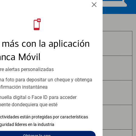
Los productos de inversión y seguros:
más con la aplicación
No Están Asegurados por FDIC
anca Móvil
No Tienen Garantía Bancaria
re alertas personalizadas
a foto para depositar un cheque y obtenga
firmación instantánea
Pueden Perder Valor
huella digital o Face ID para acceder
ente dondequiera que esté
No Constituyen Depósitos
ctividades están protegidas por características
guridad líderes en la industria