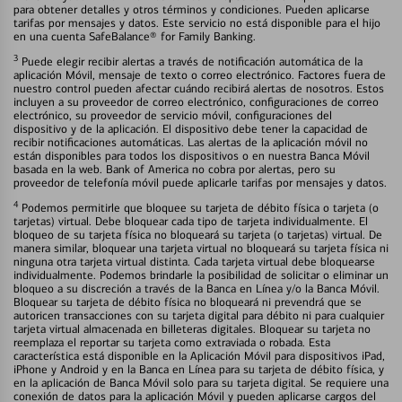
para obtener detalles y otros términos y condiciones. Pueden aplicarse
tarifas por mensajes y datos. Este servicio no está disponible para el hijo
en una cuenta SafeBalance® for Family Banking.
3
Puede elegir recibir alertas a través de notificación automática de la
aplicación Móvil, mensaje de texto o correo electrónico. Factores fuera de
nuestro control pueden afectar cuándo recibirá alertas de nosotros. Estos
incluyen a su proveedor de correo electrónico, configuraciones de correo
electrónico, su proveedor de servicio móvil, configuraciones del
dispositivo y de la aplicación. El dispositivo debe tener la capacidad de
recibir notificaciones automáticas. Las alertas de la aplicación móvil no
están disponibles para todos los dispositivos o en nuestra Banca Móvil
basada en la web. Bank of America no cobra por alertas, pero su
proveedor de telefonía móvil puede aplicarle tarifas por mensajes y datos.
4
Podemos permitirle que bloquee su tarjeta de débito física o tarjeta (o
tarjetas) virtual. Debe bloquear cada tipo de tarjeta individualmente. El
bloqueo de su tarjeta física no bloqueará su tarjeta (o tarjetas) virtual. De
manera similar, bloquear una tarjeta virtual no bloqueará su tarjeta física ni
ninguna otra tarjeta virtual distinta. Cada tarjeta virtual debe bloquearse
individualmente. Podemos brindarle la posibilidad de solicitar o eliminar un
bloqueo a su discreción a través de la Banca en Línea y/o la Banca Móvil.
Bloquear su tarjeta de débito física no bloqueará ni prevendrá que se
autoricen transacciones con su tarjeta digital para débito ni para cualquier
tarjeta virtual almacenada en billeteras digitales. Bloquear su tarjeta no
reemplaza el reportar su tarjeta como extraviada o robada. Esta
característica está disponible en la Aplicación Móvil para dispositivos iPad,
iPhone y Android y en la Banca en Línea para su tarjeta de débito física, y
en la aplicación de Banca Móvil solo para su tarjeta digital. Se requiere una
conexión de datos para la aplicación Móvil y pueden aplicarse cargos del