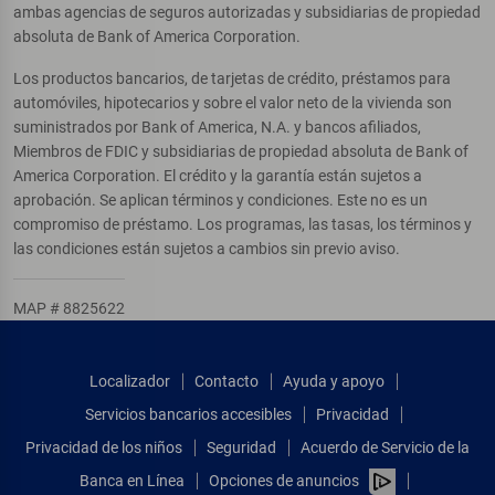
ambas agencias de seguros autorizadas y subsidiarias de propiedad
absoluta de Bank of America Corporation.
Los productos bancarios, de tarjetas de crédito, préstamos para
automóviles, hipotecarios y sobre el valor neto de la vivienda son
suministrados por Bank of America, N.A. y bancos afiliados,
Miembros de FDIC y subsidiarias de propiedad absoluta de Bank of
America Corporation. El crédito y la garantía están sujetos a
aprobación. Se aplican términos y condiciones. Este no es un
compromiso de préstamo. Los programas, las tasas, los términos y
las condiciones están sujetos a cambios sin previo aviso.
MAP # 8825622
Localizador
Contacto
Ayuda y apoyo
Servicios bancarios accesibles
Privacidad
Privacidad de los niños
Seguridad
Acuerdo de Servicio de la
Banca en Línea
Opciones de anuncios