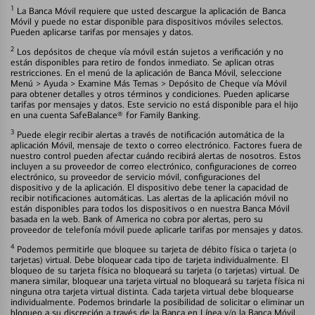
1
La Banca Móvil requiere que usted descargue la aplicación de Banca
Móvil y puede no estar disponible para dispositivos móviles selectos.
Pueden aplicarse tarifas por mensajes y datos.
2
Los depósitos de cheque vía móvil están sujetos a verificación y no
están disponibles para retiro de fondos inmediato. Se aplican otras
restricciones. En el menú de la aplicación de Banca Móvil, seleccione
Menú > Ayuda > Examine Más Temas > Depósito de Cheque vía Móvil
para obtener detalles y otros términos y condiciones. Pueden aplicarse
tarifas por mensajes y datos. Este servicio no está disponible para el hijo
en una cuenta SafeBalance® for Family Banking.
3
Puede elegir recibir alertas a través de notificación automática de la
aplicación Móvil, mensaje de texto o correo electrónico. Factores fuera de
nuestro control pueden afectar cuándo recibirá alertas de nosotros. Estos
incluyen a su proveedor de correo electrónico, configuraciones de correo
electrónico, su proveedor de servicio móvil, configuraciones del
dispositivo y de la aplicación. El dispositivo debe tener la capacidad de
recibir notificaciones automáticas. Las alertas de la aplicación móvil no
están disponibles para todos los dispositivos o en nuestra Banca Móvil
basada en la web. Bank of America no cobra por alertas, pero su
proveedor de telefonía móvil puede aplicarle tarifas por mensajes y datos.
4
Podemos permitirle que bloquee su tarjeta de débito física o tarjeta (o
tarjetas) virtual. Debe bloquear cada tipo de tarjeta individualmente. El
bloqueo de su tarjeta física no bloqueará su tarjeta (o tarjetas) virtual. De
manera similar, bloquear una tarjeta virtual no bloqueará su tarjeta física ni
ninguna otra tarjeta virtual distinta. Cada tarjeta virtual debe bloquearse
individualmente. Podemos brindarle la posibilidad de solicitar o eliminar un
bloqueo a su discreción a través de la Banca en Línea y/o la Banca Móvil.