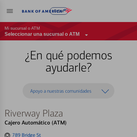
Entrar
Mi sucursal o ATM
Seleccionar una sucursal o ATM
¿En qué podemos
ayudarle?
Apoyo a nuestras comunidades
Riverway Plaza
Cajero Automático (ATM)
Get
789 Bridge St