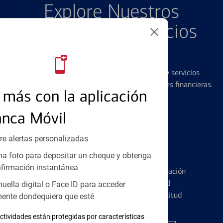
Explore Nuestros
Productos y Servicios
Destacados
Ofrecemos una amplia gama de productos y servicios
diseñados para ayudar con todas sus necesidades financieras.
más con la aplicación
anca Móvil
re alertas personalizadas
Tarjetas de Crédito
a foto para depositar un cheque y obtenga
firmación instantánea
Conozca los pormenores de la administración
de tarjetas de crédito y la identidad
huella digital o Face ID para acceder
financiera antes de presentar una solicitud
ente dondequiera que esté
ctividades están protegidas por características