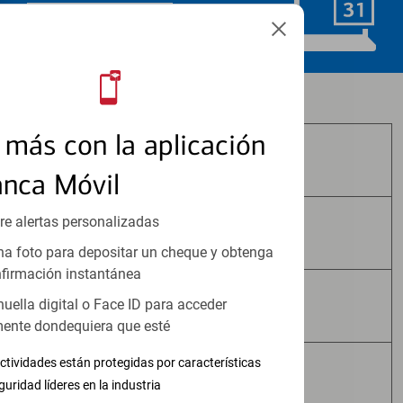
Programar ahora
Los productos de inversión y seguros:
más con la aplicación
No Están Asegurados por FDIC
anca Móvil
re alertas personalizadas
No Tienen Garantía Bancaria
a foto para depositar un cheque y obtenga
firmación instantánea
huella digital o Face ID para acceder
Pueden Perder Valor
ente dondequiera que esté
ctividades están protegidas por características
No Constituyen Depósitos
guridad líderes en la industria