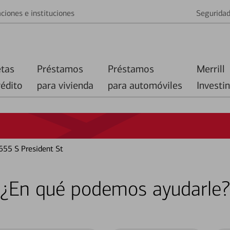
ciones e instituciones
Segurida
etas
Préstamos
Préstamos
Merrill
rédito
para vivienda
para automóviles
Investi
655 S President St
¿En qué podemos ayudarle?