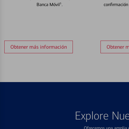
Banca Móvil¹.
confirmación
Obtener más información
Obtener m
Explore Nue
Ofrecemos una amplia g