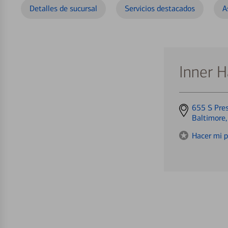
Detalles de sucursal
Servicios destacados
A
Inner H
Get
655 S Pres
directions
Baltimore
to
Hacer mi p