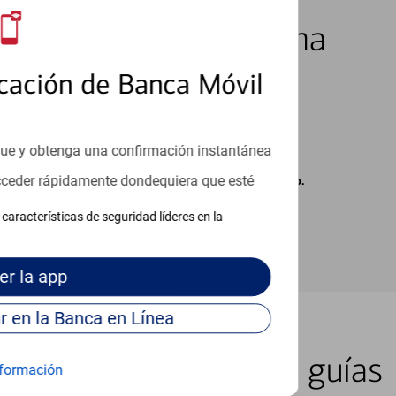
los 7 días de la semana
cación de Banca Móvil
que y obtenga una confirmación instantánea
acceder rápidamente dondequiera que esté
carse cargos de su proveedor por mensajes de texto.
características de seguridad líderes en la
er
la app
Continúe para entrar en la Banca en Línea
er lugar con nuestras guías
formación