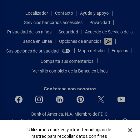
Localizador
Contacto
Ayuda y apoyo
Servicios bancarios accesibles
Privacidad
Privacidad de los niños
Seguridad
Acuerdo de Servicio de la
Banca en Línea
Opciones de anuncios
Mapa del sitio
Empleos
Sus opciones de privacidad
Comparta sus comentarios
Ver sitio completo de la Banca en Línea
Conéctese con nosotros
Bank of America, N.A. Miembro de FDIC.
Igualdad de oportunidades en préstamos para viviendas
© 2026 Bank of America Corporation.
Banner de Cookies
Utilizamos cookies y otras tecnologías de
Todos Los Derechos Reservados.
rastreo para recopilar datos con fines