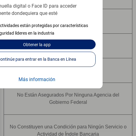
huella digital o Face ID para acceder
ente dondequiera que esté
No Tienen Garantía Bancaria
ctividades están protegidas por características
guridad líderes en la industria
Obtener
la app
Pueden Perder Valor
Continúe para entrar en la Banca en Línea
No Constituyen Depósitos
Más información
No Están Asegurados Por Ninguna Agencia del
Gobierno Federal
No Constituyen una Condición para Ningún Servicio o
Actividad de Índole Bancaria