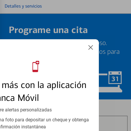
Detalles y servicios
Programe una cita
Sabemos que su tiempo es valioso.
Nuestros especialistas están listos para
ayudarle cuando quiera.
más con la aplicación
Programar ahora
anca Móvil
Los productos de inversión y seguros:
re alertas personalizadas
a foto para depositar un cheque y obtenga
firmación instantánea
No Están Asegurados por FDIC