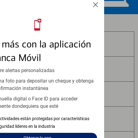
Los productos de inversión y seguros:
más con la aplicación
No Están Asegurados por FDIC
anca Móvil
No Tienen Garantía Bancaria
re alertas personalizadas
a foto para depositar un cheque y obtenga
firmación instantánea
Pueden Perder Valor
huella digital o Face ID para acceder
ente dondequiera que esté
No Constituyen Depósitos
ctividades están protegidas por características
guridad líderes en la industria