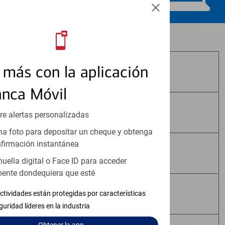
Los productos de inversión y seguros:
más con la aplicación
No Están Asegurados por FDIC
anca Móvil
No Tienen Garantía Bancaria
re alertas personalizadas
a foto para depositar un cheque y obtenga
firmación instantánea
Pueden Perder Valor
huella digital o Face ID para acceder
ente dondequiera que esté
No Constituyen Depósitos
ctividades están protegidas por características
guridad líderes en la industria