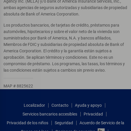
Agency Inc. (MLLA) y/o Bank of America Insurance Services, Inc.,
ambas agencias de seguros autorizadas y subsidiarias de propiedad
absoluta de Bank of America Corporation.
Los productos bancarios, de tarjetas de crédito, préstamos para
automóviles, hipotecarios y sobre el valor neto de la vivienda son
suministrados por Bank of America, N.A. y bancos afiliados,
Miembros de FDIC y subsidiarias de propiedad absoluta de Bank of
America Corporation. El crédito y la garantía están sujetos a
aprobación. Se aplican términos y condiciones. Este no es un
compromiso de préstamo. Los programas, las tasas, los términos y
las condiciones están sujetos a cambios sin previo aviso.
MAP # 8825622
Localizador
Contacto
Ayuda y apoyo
Servicios bancarios accesibles
Privacidad
Privacidad de los niños
Seguridad
Acuerdo de Servicio de la