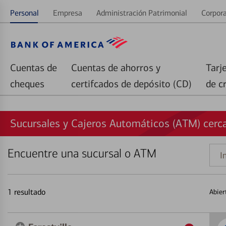
Personal
Empresa
Administración Patrimonial
Corpora
Cuentas de
Cuentas de ahorros y
Tarj
cheques
certifcados de depósito (CD)
de c
Sucursales y Cajeros Automáticos (ATM) cerca
Encuentre una sucursal o ATM
Indi
una
direc
1
resultado
Abier