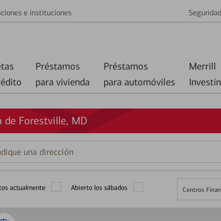
ciones e instituciones
Segurida
etas
Préstamos
Préstamos
Merrill
rédito
para vivienda
para automóviles
Investi
 de Forestville, MD
que
ción
tos actualmente
Abierto los sábados
Centros Finan