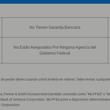
No Tienen Garantía Bancaria
No Están Asegurados Por Ninguna Agencia del
Gobierno Federal
ad de perder dinero cuando usted invierte en valores. Debe revisar cualqui
ce, Fenner & Smith Incorporated (también conocida como “MLPF&S” o “Merr
e Bank of America Corporation. MLPF&S pone a disposición determinados 
 Corporation.