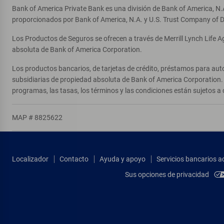
Bank of America Private Bank es una división de Bank of America, N.
proporcionados por Bank of America, N.A. y U.S. Trust Company of D
Los Productos de Seguros se ofrecen a través de Merrill Lynch Life 
absoluta de Bank of America Corporation.
Los productos bancarios, de tarjetas de crédito, préstamos para auto
subsidiarias de propiedad absoluta de Bank of America Corporation. 
programas, las tasas, los términos y las condiciones están sujetos a 
MAP # 8825622
Localizador
Contacto
Ayuda y apoyo
Servicios bancarios a
Sus opciones de privacidad