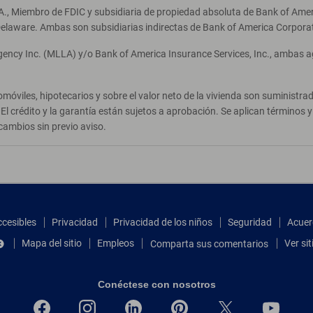
A., Miembro de FDIC y subsidiaria de propiedad absoluta de Bank of Ameri
elaware. Ambas son subsidiarias indirectas de Bank of America Corpora
Agency Inc. (MLLA) y/o Bank of America Insurance Services, Inc., ambas 
móviles, hipotecarios y sobre el valor neto de la vivienda son suministr
El crédito y la garantía están sujetos a aprobación. Se aplican términos
cambios sin previo aviso.
ccesibles
Privacidad
Privacidad de los niños
Seguridad
Acuer
Mapa del sitio
Empleos
Ver si
Comparta sus comentarios
Conéctese con nosotros