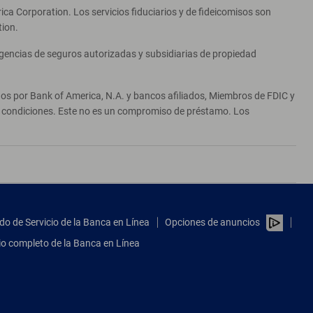
ca Corporation. Los servicios fiduciarios y de fideicomisos son
tion.
agencias de seguros autorizadas y subsidiarias de propiedad
ados por Bank of America, N.A. y bancos afiliados, Miembros de FDIC y
 y condiciones. Este no es un compromiso de préstamo. Los
do de Servicio de la Banca en Línea
Opciones de anuncios
tio completo de la Banca en Línea