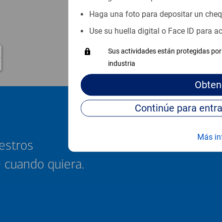
Haga una foto para depositar un che
Use su huella digital o Face ID para 
Sus actividades están protegidas por 
industria
Obten
Más in
estros
e cuando quiera.