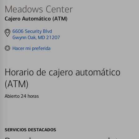
Meadows Center
Cajero Automático (ATM)
Get
6606 Security Blvd
directions
Gwynn Oak, MD 21207
to
Hacer mi preferida
Horario de cajero automático
(ATM)
Abierto 24 horas
SERVICIOS DESTACADOS