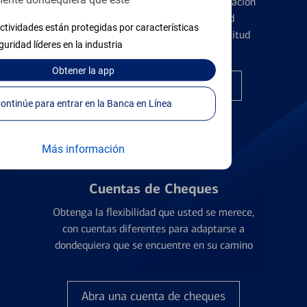
ente dondequiera que esté
Conozca los pormenores de la administración
de tarjetas de crédito y la identidad
ctividades están protegidas por características
financiera antes de presentar una solicitud
guridad líderes en la industria
Obtener
la app
Encuentre la tarjeta correcta
Continúe para entrar en la Banca en Línea
Más información
Cuentas de Cheques
Obtenga la flexibilidad que usted se merece,
con cuentas diferentes para adaptarse a
dondequiera que se encuentre en su camino
Abra una cuenta de cheques