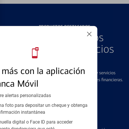
PRODUCTOS DESTACADOS
Explore Nuestros
Productos y Servicios
Destacados
más con la aplicación
Ofrecemos una amplia gama de productos y servicios
diseñados para ayudar con todas sus necesidades financieras.
anca Móvil
re alertas personalizadas
a foto para depositar un cheque y obtenga
firmación instantánea
Tarjetas de Crédito
huella digital o Face ID para acceder