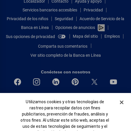
Localizador
Contacto
Ayuda y apoyo
Servicios bancarios accesibles
Privacidad
Privacidad de los niños
Seguridad
Acuerdo de Servicio de la
Banca en Línea
Opciones de anuncios
Mapa del sitio
Empleos
Sus opciones de privacidad
Comparta sus comentarios
Ver sitio completo de la Banca en Línea
Conéctese con nosotros
Bank of America, N.A. Miembro de FDIC.
Banner de Cookies
Utilizamos cookies y otras tecnologías de
Igualdad de oportunidades en préstamos para viviendas
rastreo para recopilar datos con fines
© 2026 Bank of America Corporation.
publicitarios, prevención de fraudes, análisis y
Todos Los Derechos Reservados.
otros fines. Al utilizar este sitio web, aceptas el
Patente: patents.bankofamerica.com
uso de estas tecnologías de seguimiento y el