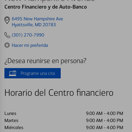
Centro Financiero y de Auto-Banco
Get
6495 New Hampshire Ave
directions
Hyattsville, MD 20783
to
(301) 270-7990
Hacer mi preferida
¿Desea reunirse en persona?
Programe una cita
Horario del Centro financiero
Lunes
9:00 AM
-
4:00 PM
Martes
9:00 AM
-
4:00 PM
Miércoles
9:00 AM
-
4:00 PM