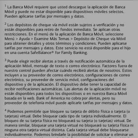
1
La Banca Móvil requiere que usted descargue la aplicación de Banca
Móvil y puede no estar disponible para dispositivos móviles selectos.
Pueden aplicarse tarifas por mensajes y datos.
2
Los depósitos de cheque vía móvil están sujetos a verificación y no
están disponibles para retiro de fondos inmediato. Se aplican otras
restricciones. En el menú de la aplicación de Banca Móvil, seleccione
Menú > Ayuda > Examine Más Temas > Depósito de Cheque vía Móvil
para obtener detalles y otros términos y condiciones. Pueden aplicarse
tarifas por mensajes y datos. Este servicio no está disponible para el hijo
en una cuenta SafeBalance® for Family Banking.
3
Puede elegir recibir alertas a través de notificación automática de la
aplicación Móvil, mensaje de texto o correo electrónico. Factores fuera de
nuestro control pueden afectar cuándo recibirá alertas de nosotros. Estos
incluyen a su proveedor de correo electrónico, configuraciones de correo
electrónico, su proveedor de servicio móvil, configuraciones del
dispositivo y de la aplicación. El dispositivo debe tener la capacidad de
recibir notificaciones automáticas. Las alertas de la aplicación móvil no
están disponibles para todos los dispositivos o en nuestra Banca Móvil
basada en la web. Bank of America no cobra por alertas, pero su
proveedor de telefonía móvil puede aplicarle tarifas por mensajes y datos.
4
Podemos permitirle que bloquee su tarjeta de débito física o tarjeta (o
tarjetas) virtual. Debe bloquear cada tipo de tarjeta individualmente. El
bloqueo de su tarjeta física no bloqueará su tarjeta (o tarjetas) virtual. De
manera similar, bloquear una tarjeta virtual no bloqueará su tarjeta física ni
ninguna otra tarjeta virtual distinta. Cada tarjeta virtual debe bloquearse
individualmente. Podemos brindarle la posibilidad de solicitar o eliminar un