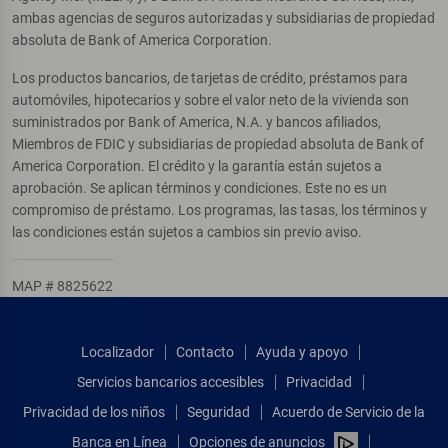
ambas agencias de seguros autorizadas y subsidiarias de propiedad
absoluta de Bank of America Corporation.
Los productos bancarios, de tarjetas de crédito, préstamos para
automóviles, hipotecarios y sobre el valor neto de la vivienda son
suministrados por Bank of America, N.A. y bancos afiliados,
Miembros de FDIC y subsidiarias de propiedad absoluta de Bank of
America Corporation. El crédito y la garantía están sujetos a
aprobación. Se aplican términos y condiciones. Este no es un
compromiso de préstamo. Los programas, las tasas, los términos y
las condiciones están sujetos a cambios sin previo aviso.
MAP # 8825622
Localizador
Contacto
Ayuda y apoyo
Servicios bancarios accesibles
Privacidad
Privacidad de los niños
Seguridad
Acuerdo de Servicio de la
Banca en Línea
Opciones de anuncios