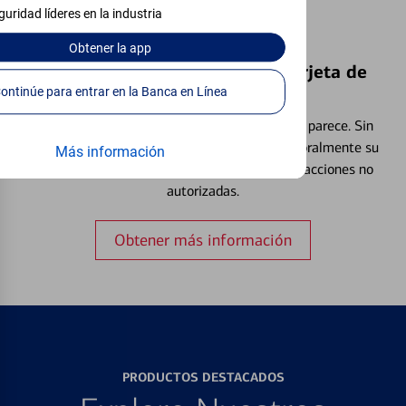
guridad líderes en la industria
Obtener
la app
Bloquear y Desbloquear una Tarjeta de
Débito⁴
Continúe para entrar en la Banca en Línea
Extraviar una tarjeta es más común de lo que parece. Sin
embargo, puede bloquear y desbloquear temporalmente su
Más información
tarjeta de débito para ayudar a prevenir transacciones no
autorizadas.
Obtener más información
PRODUCTOS DESTACADOS