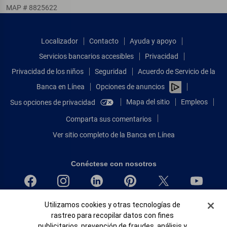
MAP # 8825622
Localizador
Contacto
Ayuda y apoyo
Servicios bancarios accesibles
Privacidad
Privacidad de los niños
Seguridad
Acuerdo de Servicio de la
Banca en Línea
Opciones de anuncios
Mapa del sitio
Empleos
Sus opciones de privacidad
Comparta sus comentarios
Ver sitio completo de la Banca en Línea
Conéctese con nosotros
Banner de Cookies
Bank of America, N.A. Miembro de FDIC.
Utilizamos cookies y otras tecnologías de
rastreo para recopilar datos con fines
Igualdad de oportunidades en préstamos para viviendas
publicitarios, prevención de fraudes, análisis y
© 2026 Bank of America Corporation.