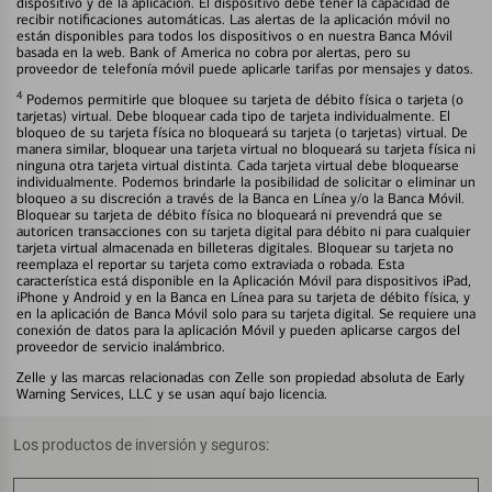
dispositivo y de la aplicación. El dispositivo debe tener la capacidad de
recibir notificaciones automáticas. Las alertas de la aplicación móvil no
están disponibles para todos los dispositivos o en nuestra Banca Móvil
basada en la web. Bank of America no cobra por alertas, pero su
proveedor de telefonía móvil puede aplicarle tarifas por mensajes y datos.
4
Podemos permitirle que bloquee su tarjeta de débito física o tarjeta (o
tarjetas) virtual. Debe bloquear cada tipo de tarjeta individualmente. El
bloqueo de su tarjeta física no bloqueará su tarjeta (o tarjetas) virtual. De
manera similar, bloquear una tarjeta virtual no bloqueará su tarjeta física ni
ninguna otra tarjeta virtual distinta. Cada tarjeta virtual debe bloquearse
individualmente. Podemos brindarle la posibilidad de solicitar o eliminar un
bloqueo a su discreción a través de la Banca en Línea y/o la Banca Móvil.
Bloquear su tarjeta de débito física no bloqueará ni prevendrá que se
autoricen transacciones con su tarjeta digital para débito ni para cualquier
tarjeta virtual almacenada en billeteras digitales. Bloquear su tarjeta no
reemplaza el reportar su tarjeta como extraviada o robada. Esta
característica está disponible en la Aplicación Móvil para dispositivos iPad,
iPhone y Android y en la Banca en Línea para su tarjeta de débito física, y
en la aplicación de Banca Móvil solo para su tarjeta digital. Se requiere una
conexión de datos para la aplicación Móvil y pueden aplicarse cargos del
proveedor de servicio inalámbrico.
Zelle y las marcas relacionadas con Zelle son propiedad absoluta de Early
Warning Services, LLC y se usan aquí bajo licencia.
Los productos de inversión y seguros: