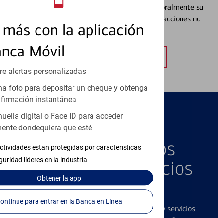
embargo, puede bloquear y desbloquear temporalmente su
tarjeta de débito para ayudar a prevenir transacciones no
más con la aplicación
autorizadas.
anca Móvil
Obtener más información
re alertas personalizadas
a foto para depositar un cheque y obtenga
firmación instantánea
huella digital o Face ID para acceder
ente dondequiera que esté
PRODUCTOS DESTACADOS
Explore Nuestros
ctividades están protegidas por características
guridad líderes en la industria
Productos y Servicios
Obtener
la app
Destacados
Continúe para entrar en la Banca en Línea
Ofrecemos una amplia gama de productos y servicios