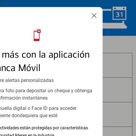
Programar ahora
Los productos de inversión y seguros:
más con la aplicación
anca Móvil
No Están Asegurados por FDIC
re alertas personalizadas
No Tienen Garantía Bancaria
a foto para depositar un cheque y obtenga
firmación instantánea
huella digital o Face ID para acceder
Pueden Perder Valor
ente dondequiera que esté
ctividades están protegidas por características
guridad líderes en la industria