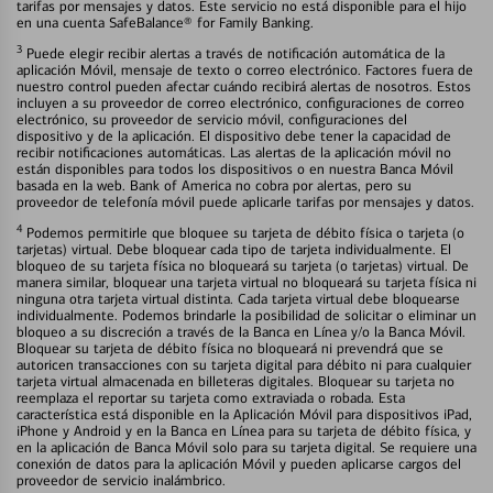
tarifas por mensajes y datos. Este servicio no está disponible para el hijo
en una cuenta SafeBalance® for Family Banking.
3
Puede elegir recibir alertas a través de notificación automática de la
aplicación Móvil, mensaje de texto o correo electrónico. Factores fuera de
nuestro control pueden afectar cuándo recibirá alertas de nosotros. Estos
incluyen a su proveedor de correo electrónico, configuraciones de correo
electrónico, su proveedor de servicio móvil, configuraciones del
dispositivo y de la aplicación. El dispositivo debe tener la capacidad de
recibir notificaciones automáticas. Las alertas de la aplicación móvil no
están disponibles para todos los dispositivos o en nuestra Banca Móvil
basada en la web. Bank of America no cobra por alertas, pero su
proveedor de telefonía móvil puede aplicarle tarifas por mensajes y datos.
4
Podemos permitirle que bloquee su tarjeta de débito física o tarjeta (o
tarjetas) virtual. Debe bloquear cada tipo de tarjeta individualmente. El
bloqueo de su tarjeta física no bloqueará su tarjeta (o tarjetas) virtual. De
manera similar, bloquear una tarjeta virtual no bloqueará su tarjeta física ni
ninguna otra tarjeta virtual distinta. Cada tarjeta virtual debe bloquearse
individualmente. Podemos brindarle la posibilidad de solicitar o eliminar un
bloqueo a su discreción a través de la Banca en Línea y/o la Banca Móvil.
Bloquear su tarjeta de débito física no bloqueará ni prevendrá que se
autoricen transacciones con su tarjeta digital para débito ni para cualquier
tarjeta virtual almacenada en billeteras digitales. Bloquear su tarjeta no
reemplaza el reportar su tarjeta como extraviada o robada. Esta
característica está disponible en la Aplicación Móvil para dispositivos iPad,
iPhone y Android y en la Banca en Línea para su tarjeta de débito física, y
en la aplicación de Banca Móvil solo para su tarjeta digital. Se requiere una
conexión de datos para la aplicación Móvil y pueden aplicarse cargos del
proveedor de servicio inalámbrico.