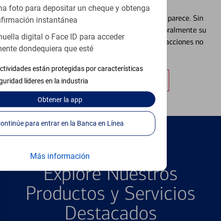
Débito⁴
a foto para depositar un cheque y obtenga
Extraviar una tarjeta es más común de lo que parece. Sin
firmación instantánea
embargo, puede bloquear y desbloquear temporalmente su
huella digital o Face ID para acceder
tarjeta de débito para ayudar a prevenir transacciones no
ente dondequiera que esté
autorizadas.
ctividades están protegidas por características
Obtener más información
guridad líderes en la industria
Obtener
la app
Continúe para entrar en la Banca en Línea
PRODUCTOS DESTACADOS
Más información
Explore Nuestros
Productos y Servicios
Destacados