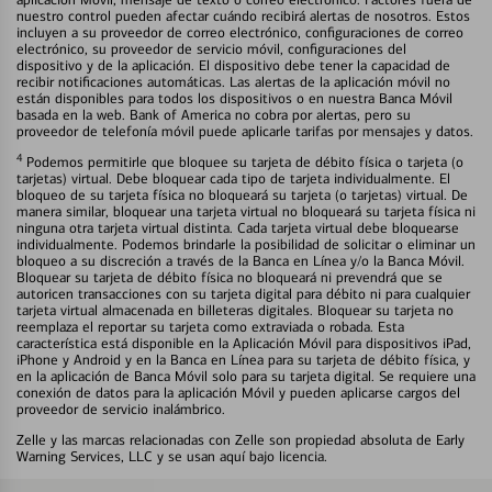
nuestro control pueden afectar cuándo recibirá alertas de nosotros. Estos
incluyen a su proveedor de correo electrónico, configuraciones de correo
electrónico, su proveedor de servicio móvil, configuraciones del
dispositivo y de la aplicación. El dispositivo debe tener la capacidad de
recibir notificaciones automáticas. Las alertas de la aplicación móvil no
están disponibles para todos los dispositivos o en nuestra Banca Móvil
basada en la web. Bank of America no cobra por alertas, pero su
proveedor de telefonía móvil puede aplicarle tarifas por mensajes y datos.
4
Podemos permitirle que bloquee su tarjeta de débito física o tarjeta (o
tarjetas) virtual. Debe bloquear cada tipo de tarjeta individualmente. El
bloqueo de su tarjeta física no bloqueará su tarjeta (o tarjetas) virtual. De
manera similar, bloquear una tarjeta virtual no bloqueará su tarjeta física ni
ninguna otra tarjeta virtual distinta. Cada tarjeta virtual debe bloquearse
individualmente. Podemos brindarle la posibilidad de solicitar o eliminar un
bloqueo a su discreción a través de la Banca en Línea y/o la Banca Móvil.
Bloquear su tarjeta de débito física no bloqueará ni prevendrá que se
autoricen transacciones con su tarjeta digital para débito ni para cualquier
tarjeta virtual almacenada en billeteras digitales. Bloquear su tarjeta no
reemplaza el reportar su tarjeta como extraviada o robada. Esta
característica está disponible en la Aplicación Móvil para dispositivos iPad,
iPhone y Android y en la Banca en Línea para su tarjeta de débito física, y
en la aplicación de Banca Móvil solo para su tarjeta digital. Se requiere una
conexión de datos para la aplicación Móvil y pueden aplicarse cargos del
proveedor de servicio inalámbrico.
Zelle y las marcas relacionadas con Zelle son propiedad absoluta de Early
Warning Services, LLC y se usan aquí bajo licencia.