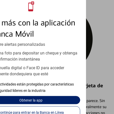
más con la aplicación
anca Móvil
re alertas personalizadas
a foto para depositar un cheque y obtenga
firmación instantánea
huella digital o Face ID para acceder
ente dondequiera que esté
ctividades están protegidas por características
Bloquear y Desbloquear una Tarjeta de
guridad líderes en la industria
Débito⁴
Obtener
la app
Extraviar una tarjeta es más común de lo que parece. Sin
embargo, puede bloquear y desbloquear temporalmente su
Continúe para entrar en la Banca en Línea
tarjeta de débito para ayudar a prevenir transacciones no