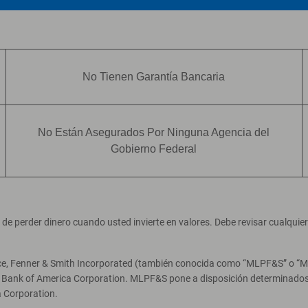
No Tienen Garantía Bancaria
No Están Asegurados Por Ninguna Agencia del
Gobierno Federal
ad de perder dinero cuando usted invierte en valores. Debe revisar cualqui
ce, Fenner & Smith Incorporated (también conocida como “MLPF&S” o “Merr
e Bank of America Corporation. MLPF&S pone a disposición determinados 
 Corporation.