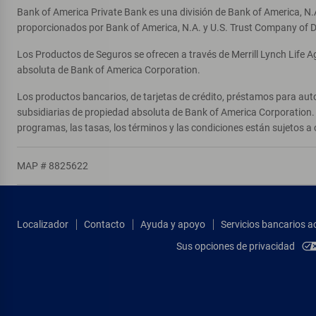
Bank of America Private Bank es una división de Bank of America, N.
proporcionados por Bank of America, N.A. y U.S. Trust Company of D
Los Productos de Seguros se ofrecen a través de Merrill Lynch Life 
absoluta de Bank of America Corporation.
Los productos bancarios, de tarjetas de crédito, préstamos para auto
subsidiarias de propiedad absoluta de Bank of America Corporation. 
programas, las tasas, los términos y las condiciones están sujetos a 
MAP # 8825622
Localizador
Contacto
Ayuda y apoyo
Servicios bancarios a
Sus opciones de privacidad