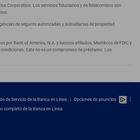
ca Corporation. Los servicios fiduciarios y de fideicomisos son
tion.
agencias de seguros autorizadas y subsidiarias de propiedad
ados por Bank of America, N.A. y bancos afiliados, Miembros de FDIC y
 y condiciones. Este no es un compromiso de préstamo. Los
do de Servicio de la Banca en Línea
Opciones de anuncios
tio completo de la Banca en Línea