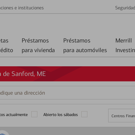
ciones e instituciones
Segurida
etas
Préstamos
Préstamos
Merrill
rédito
para vivienda
para automóviles
Investi
a de Sanford, ME
que
ción
tos actualmente
Abierto los sábados
Centros Finan