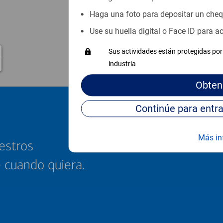
Haga una foto para depositar un che
Use su huella digital o Face ID para 
Sus actividades están protegidas por 
industria
Obten
Más in
estros
e cuando quiera.