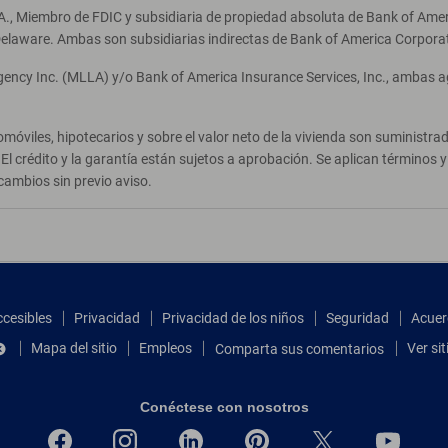
A., Miembro de FDIC y subsidiaria de propiedad absoluta de Bank of Ameri
elaware. Ambas son subsidiarias indirectas de Bank of America Corpora
Agency Inc. (MLLA) y/o Bank of America Insurance Services, Inc., ambas 
móviles, hipotecarios y sobre el valor neto de la vivienda son suministr
El crédito y la garantía están sujetos a aprobación. Se aplican términos
cambios sin previo aviso.
ccesibles
Privacidad
Privacidad de los niños
Seguridad
Acuer
Mapa del sitio
Empleos
Ver si
Comparta sus comentarios
Conéctese con nosotros