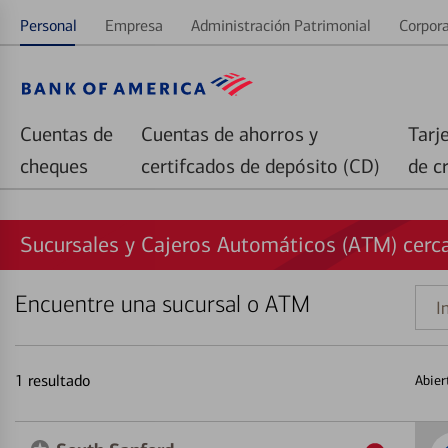
Personal
Empresa
Administración Patrimonial
Corpora
Cuentas de
Cuentas de ahorros y
Tarj
cheques
certifcados de depósito (CD)
de c
Sucursales y Cajeros Automáticos (ATM) cerc
Encuentre una sucursal o ATM
Indi
una
direc
1
resultado
Abier