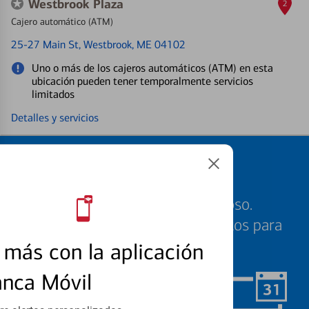
Westbrook Plaza
2
Cajero automático (ATM)
25-27 Main St
, Westbrook, ME 04102
Uno o más de los cajeros automáticos (ATM) en esta
ubicación pueden tener temporalmente servicios
limitados
Detalles y servicios
Programe una cita
Sabemos que su tiempo es valioso.
Nuestros especialistas están listos para
ayudarle cuando quiera.
más con la aplicación
anca Móvil
Programar ahora