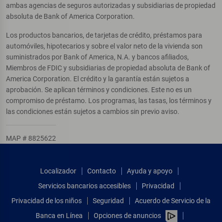
ambas agencias de seguros autorizadas y subsidiarias de propiedad
absoluta de Bank of America Corporation.
Los productos bancarios, de tarjetas de crédito, préstamos para
automóviles, hipotecarios y sobre el valor neto de la vivienda son
suministrados por Bank of America, N.A. y bancos afiliados,
Miembros de FDIC y subsidiarias de propiedad absoluta de Bank of
America Corporation. El crédito y la garantía están sujetos a
aprobación. Se aplican términos y condiciones. Este no es un
compromiso de préstamo. Los programas, las tasas, los términos y
las condiciones están sujetos a cambios sin previo aviso.
MAP # 8825622
Localizador
Contacto
Ayuda y apoyo
Servicios bancarios accesibles
Privacidad
Privacidad de los niños
Seguridad
Acuerdo de Servicio de la
Banca en Línea
Opciones de anuncios