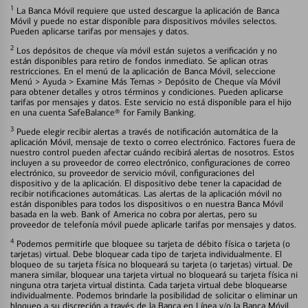
1
La Banca Móvil requiere que usted descargue la aplicación de Banca
Móvil y puede no estar disponible para dispositivos móviles selectos.
Pueden aplicarse tarifas por mensajes y datos.
2
Los depósitos de cheque vía móvil están sujetos a verificación y no
están disponibles para retiro de fondos inmediato. Se aplican otras
restricciones. En el menú de la aplicación de Banca Móvil, seleccione
Menú > Ayuda > Examine Más Temas > Depósito de Cheque vía Móvil
para obtener detalles y otros términos y condiciones. Pueden aplicarse
tarifas por mensajes y datos. Este servicio no está disponible para el hijo
en una cuenta SafeBalance® for Family Banking.
3
Puede elegir recibir alertas a través de notificación automática de la
aplicación Móvil, mensaje de texto o correo electrónico. Factores fuera de
nuestro control pueden afectar cuándo recibirá alertas de nosotros. Estos
incluyen a su proveedor de correo electrónico, configuraciones de correo
electrónico, su proveedor de servicio móvil, configuraciones del
dispositivo y de la aplicación. El dispositivo debe tener la capacidad de
recibir notificaciones automáticas. Las alertas de la aplicación móvil no
están disponibles para todos los dispositivos o en nuestra Banca Móvil
basada en la web. Bank of America no cobra por alertas, pero su
proveedor de telefonía móvil puede aplicarle tarifas por mensajes y datos.
4
Podemos permitirle que bloquee su tarjeta de débito física o tarjeta (o
tarjetas) virtual. Debe bloquear cada tipo de tarjeta individualmente. El
bloqueo de su tarjeta física no bloqueará su tarjeta (o tarjetas) virtual. De
manera similar, bloquear una tarjeta virtual no bloqueará su tarjeta física ni
ninguna otra tarjeta virtual distinta. Cada tarjeta virtual debe bloquearse
individualmente. Podemos brindarle la posibilidad de solicitar o eliminar un
bloqueo a su discreción a través de la Banca en Línea y/o la Banca Móvil.