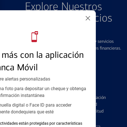
Explore Nuestros
Productos y Servicios
Destacados
Ofrecemos una amplia gama de productos y servicios
diseñados para ayudar con todas sus necesidades financieras.
más con la aplicación
anca Móvil
re alertas personalizadas
Tarjetas de Crédito
a foto para depositar un cheque y obtenga
firmación instantánea
Conozca los pormenores de la administración
de tarjetas de crédito y la identidad
huella digital o Face ID para acceder
financiera antes de presentar una solicitud
ente dondequiera que esté
ctividades están protegidas por características