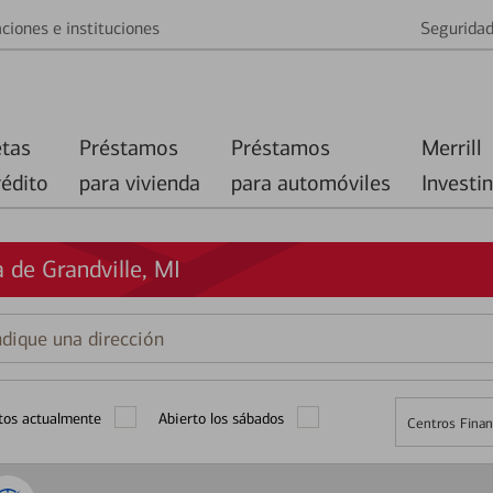
ciones e instituciones
Segurida
etas
Préstamos
Préstamos
Merrill
rédito
para vivienda
para automóviles
Investi
 de Grandville, MI
que
ción
tos actualmente
Abierto los sábados
Centros Finan