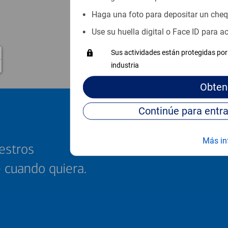
Haga una foto para depositar un che
Use su huella digital o Face ID para 
Sus actividades están protegidas por 
industria
Obten
Más in
estros
e cuando quiera.