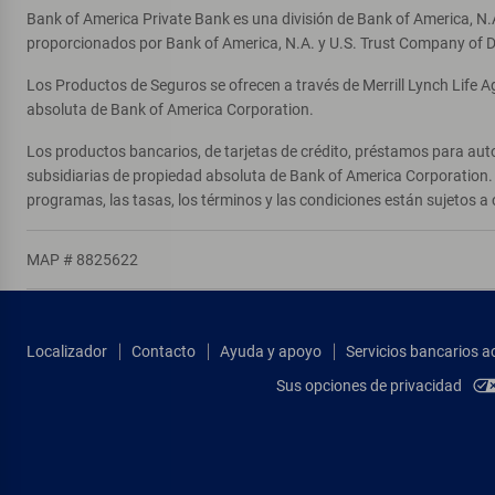
Bank of America Private Bank es una división de Bank of America, N.
proporcionados por Bank of America, N.A. y U.S. Trust Company of D
Los Productos de Seguros se ofrecen a través de Merrill Lynch Life 
absoluta de Bank of America Corporation.
Los productos bancarios, de tarjetas de crédito, préstamos para auto
subsidiarias de propiedad absoluta de Bank of America Corporation. 
programas, las tasas, los términos y las condiciones están sujetos a 
MAP # 8825622
Localizador
Contacto
Ayuda y apoyo
Servicios bancarios a
Sus opciones de privacidad