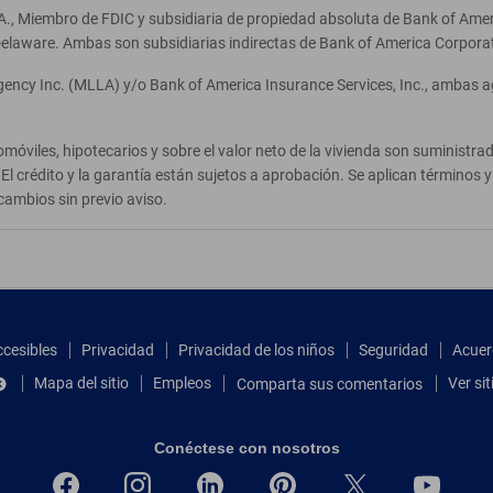
A., Miembro de FDIC y subsidiaria de propiedad absoluta de Bank of Ameri
elaware. Ambas son subsidiarias indirectas de Bank of America Corpora
Agency Inc. (MLLA) y/o Bank of America Insurance Services, Inc., ambas 
móviles, hipotecarios y sobre el valor neto de la vivienda son suministr
El crédito y la garantía están sujetos a aprobación. Se aplican términos
cambios sin previo aviso.
ccesibles
Privacidad
Privacidad de los niños
Seguridad
Acuer
Mapa del sitio
Empleos
Ver si
Comparta sus comentarios
Conéctese con nosotros