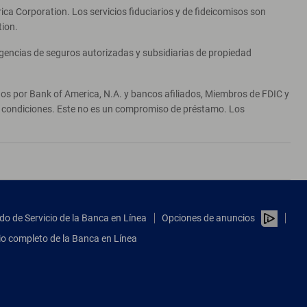
ca Corporation. Los servicios fiduciarios y de fideicomisos son
tion.
agencias de seguros autorizadas y subsidiarias de propiedad
ados por Bank of America, N.A. y bancos afiliados, Miembros de FDIC y
 y condiciones. Este no es un compromiso de préstamo. Los
do de Servicio de la Banca en Línea
Opciones de anuncios
tio completo de la Banca en Línea