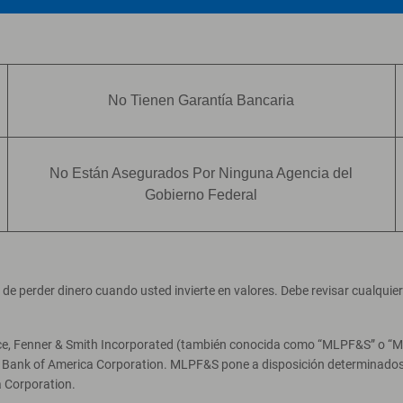
No Tienen Garantía Bancaria
No Están Asegurados Por Ninguna Agencia del
Gobierno Federal
ad de perder dinero cuando usted invierte en valores. Debe revisar cualqui
ce, Fenner & Smith Incorporated (también conocida como “MLPF&S” o “Merr
e Bank of America Corporation. MLPF&S pone a disposición determinados 
 Corporation.