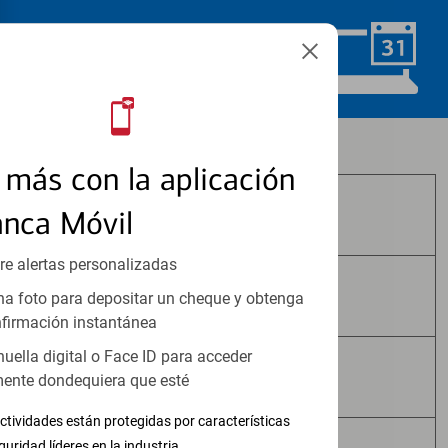
Programar ahora
Los productos de inversión y seguros:
más con la aplicación
anca Móvil
No Están Asegurados por FDIC
re alertas personalizadas
No Tienen Garantía Bancaria
a foto para depositar un cheque y obtenga
firmación instantánea
huella digital o Face ID para acceder
Pueden Perder Valor
ente dondequiera que esté
ctividades están protegidas por características
guridad líderes en la industria