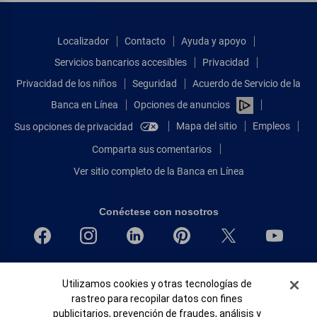
Localizador
Contacto
Ayuda y apoyo
Servicios bancarios accesibles
Privacidad
Privacidad de los niños
Seguridad
Acuerdo de Servicio de la
Banca en Línea
Opciones de anuncios
Mapa del sitio
Empleos
Sus opciones de privacidad
Comparta sus comentarios
Ver sitio completo de la Banca en Línea
Conéctese con nosotros
Bank of America, N.A. Miembro de FDIC.
Banner de Cookies
Utilizamos cookies y otras tecnologías de
Igualdad de oportunidades en préstamos para viviendas
rastreo para recopilar datos con fines
© 2026 Bank of America Corporation.
publicitarios, prevención de fraudes, análisis y
Todos Los Derechos Reservados.