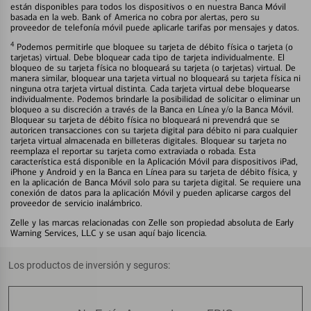
están disponibles para todos los dispositivos o en nuestra Banca Móvil
basada en la web. Bank of America no cobra por alertas, pero su
proveedor de telefonía móvil puede aplicarle tarifas por mensajes y datos.
4
Podemos permitirle que bloquee su tarjeta de débito física o tarjeta (o
tarjetas) virtual. Debe bloquear cada tipo de tarjeta individualmente. El
bloqueo de su tarjeta física no bloqueará su tarjeta (o tarjetas) virtual. De
manera similar, bloquear una tarjeta virtual no bloqueará su tarjeta física ni
ninguna otra tarjeta virtual distinta. Cada tarjeta virtual debe bloquearse
individualmente. Podemos brindarle la posibilidad de solicitar o eliminar un
bloqueo a su discreción a través de la Banca en Línea y/o la Banca Móvil.
Bloquear su tarjeta de débito física no bloqueará ni prevendrá que se
autoricen transacciones con su tarjeta digital para débito ni para cualquier
tarjeta virtual almacenada en billeteras digitales. Bloquear su tarjeta no
reemplaza el reportar su tarjeta como extraviada o robada. Esta
característica está disponible en la Aplicación Móvil para dispositivos iPad,
iPhone y Android y en la Banca en Línea para su tarjeta de débito física, y
en la aplicación de Banca Móvil solo para su tarjeta digital. Se requiere una
conexión de datos para la aplicación Móvil y pueden aplicarse cargos del
proveedor de servicio inalámbrico.
Zelle y las marcas relacionadas con Zelle son propiedad absoluta de Early
Warning Services, LLC y se usan aquí bajo licencia.
Los productos de inversión y seguros: