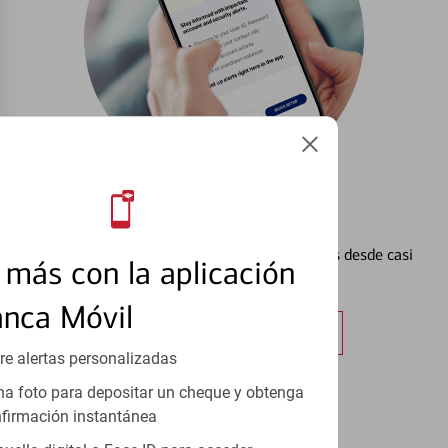
Configurar Alertas³
Vea cómo mantener el control de sus finanzas desde casi
más con la aplicación
cualquier lugar.
anca Móvil
Obtener más información
re alertas personalizadas
a foto para depositar un cheque y obtenga
firmación instantánea