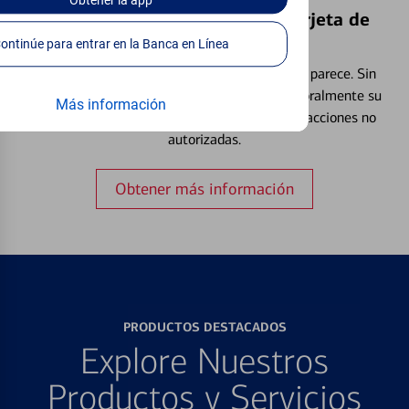
Obtener
la app
Bloquear y Desbloquear una Tarjeta de
Débito⁴
Continúe para entrar en la Banca en Línea
Extraviar una tarjeta es más común de lo que parece. Sin
embargo, puede bloquear y desbloquear temporalmente su
Más información
tarjeta de débito para ayudar a prevenir transacciones no
autorizadas.
Obtener más información
PRODUCTOS DESTACADOS
Explore Nuestros
Productos y Servicios