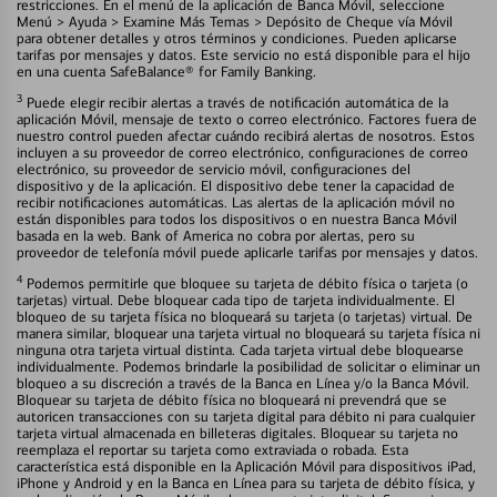
restricciones. En el menú de la aplicación de Banca Móvil, seleccione
Menú > Ayuda > Examine Más Temas > Depósito de Cheque vía Móvil
para obtener detalles y otros términos y condiciones. Pueden aplicarse
tarifas por mensajes y datos. Este servicio no está disponible para el hijo
en una cuenta SafeBalance® for Family Banking.
3
Puede elegir recibir alertas a través de notificación automática de la
aplicación Móvil, mensaje de texto o correo electrónico. Factores fuera de
nuestro control pueden afectar cuándo recibirá alertas de nosotros. Estos
incluyen a su proveedor de correo electrónico, configuraciones de correo
electrónico, su proveedor de servicio móvil, configuraciones del
dispositivo y de la aplicación. El dispositivo debe tener la capacidad de
recibir notificaciones automáticas. Las alertas de la aplicación móvil no
están disponibles para todos los dispositivos o en nuestra Banca Móvil
basada en la web. Bank of America no cobra por alertas, pero su
proveedor de telefonía móvil puede aplicarle tarifas por mensajes y datos.
4
Podemos permitirle que bloquee su tarjeta de débito física o tarjeta (o
tarjetas) virtual. Debe bloquear cada tipo de tarjeta individualmente. El
bloqueo de su tarjeta física no bloqueará su tarjeta (o tarjetas) virtual. De
manera similar, bloquear una tarjeta virtual no bloqueará su tarjeta física ni
ninguna otra tarjeta virtual distinta. Cada tarjeta virtual debe bloquearse
individualmente. Podemos brindarle la posibilidad de solicitar o eliminar un
bloqueo a su discreción a través de la Banca en Línea y/o la Banca Móvil.
Bloquear su tarjeta de débito física no bloqueará ni prevendrá que se
autoricen transacciones con su tarjeta digital para débito ni para cualquier
tarjeta virtual almacenada en billeteras digitales. Bloquear su tarjeta no
reemplaza el reportar su tarjeta como extraviada o robada. Esta
característica está disponible en la Aplicación Móvil para dispositivos iPad,
iPhone y Android y en la Banca en Línea para su tarjeta de débito física, y