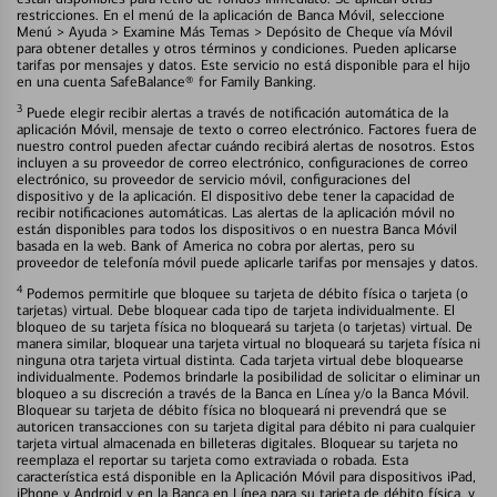
restricciones. En el menú de la aplicación de Banca Móvil, seleccione
Menú > Ayuda > Examine Más Temas > Depósito de Cheque vía Móvil
para obtener detalles y otros términos y condiciones. Pueden aplicarse
tarifas por mensajes y datos. Este servicio no está disponible para el hijo
en una cuenta SafeBalance® for Family Banking.
3
Puede elegir recibir alertas a través de notificación automática de la
aplicación Móvil, mensaje de texto o correo electrónico. Factores fuera de
nuestro control pueden afectar cuándo recibirá alertas de nosotros. Estos
incluyen a su proveedor de correo electrónico, configuraciones de correo
electrónico, su proveedor de servicio móvil, configuraciones del
dispositivo y de la aplicación. El dispositivo debe tener la capacidad de
recibir notificaciones automáticas. Las alertas de la aplicación móvil no
están disponibles para todos los dispositivos o en nuestra Banca Móvil
basada en la web. Bank of America no cobra por alertas, pero su
proveedor de telefonía móvil puede aplicarle tarifas por mensajes y datos.
4
Podemos permitirle que bloquee su tarjeta de débito física o tarjeta (o
tarjetas) virtual. Debe bloquear cada tipo de tarjeta individualmente. El
bloqueo de su tarjeta física no bloqueará su tarjeta (o tarjetas) virtual. De
manera similar, bloquear una tarjeta virtual no bloqueará su tarjeta física ni
ninguna otra tarjeta virtual distinta. Cada tarjeta virtual debe bloquearse
individualmente. Podemos brindarle la posibilidad de solicitar o eliminar un
bloqueo a su discreción a través de la Banca en Línea y/o la Banca Móvil.
Bloquear su tarjeta de débito física no bloqueará ni prevendrá que se
autoricen transacciones con su tarjeta digital para débito ni para cualquier
tarjeta virtual almacenada en billeteras digitales. Bloquear su tarjeta no
reemplaza el reportar su tarjeta como extraviada o robada. Esta
característica está disponible en la Aplicación Móvil para dispositivos iPad,
iPhone y Android y en la Banca en Línea para su tarjeta de débito física, y