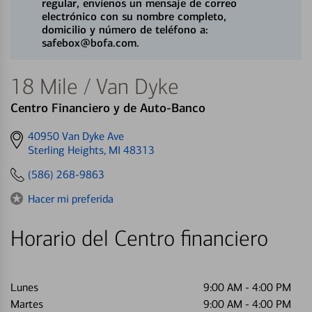
regular, envíenos un mensaje de correo
electrónico con su nombre completo,
domicilio y número de teléfono a:
safebox@bofa.com.
18 Mile / Van Dyke
Centro Financiero y de Auto-Banco
Get
40950 Van Dyke Ave
directions
Sterling Heights, MI 48313
to
(586) 268-9863
Hacer mi preferida
Horario del Centro financiero
Lunes
9:00 AM
-
4:00 PM
Martes
9:00 AM
-
4:00 PM