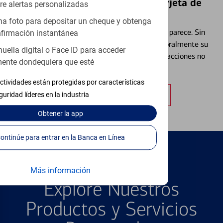
Bloquear y Desbloquear una Tarjeta de
re alertas personalizadas
Débito⁴
a foto para depositar un cheque y obtenga
Extraviar una tarjeta es más común de lo que parece. Sin
firmación instantánea
embargo, puede bloquear y desbloquear temporalmente su
huella digital o Face ID para acceder
tarjeta de débito para ayudar a prevenir transacciones no
ente dondequiera que esté
autorizadas.
ctividades están protegidas por características
Obtener más información
guridad líderes en la industria
Obtener
la app
Continúe para entrar en la Banca en Línea
PRODUCTOS DESTACADOS
Más información
Explore Nuestros
Productos y Servicios