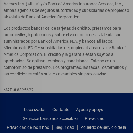
Agency Inc. (MLLA) y/o Bank of America Insurance Services, Inc.,
ambas agencias de seguros autorizadas y subsidiarias de propiedad
absoluta de Bank of America Corporation.
Los productos bancarios, de tarjetas de crédito, préstamos para
automóviles, hipotecarios y sobre el valor neto de la vivienda son
suministrados por Bank of America, N.A. y bancos afiliados,
Miembros de FDIC y subsidiarias de propiedad absoluta de Bank of
America Corporation. El crédito y la garantía están sujetos a
aprobación. Se aplican términos y condiciones. Este no es un
compromiso de préstamo. Los programas, las tasas, los términos y
las condiciones están sujetos a cambios sin previo aviso.
MAP # 8825622
Localizador
Contacto
Ayuda y apoyo
Servicios bancarios accesibles
Privacidad
Privacidad de los niños
Seguridad
Acuerdo de Servicio de la