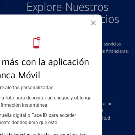
Explore Nuestros
Productos y Servicios
Destacados
Ofrecemos una amplia gama de productos y servicios
diseñados para ayudar con todas sus necesidades financieras.
más con la aplicación
anca Móvil
re alertas personalizadas
Tarjetas de Crédito
a foto para depositar un cheque y obtenga
Conozca los pormenores de la administración
firmación instantánea
de tarjetas de crédito y la identidad
huella digital o Face ID para acceder
financiera antes de presentar una solicitud
ente dondequiera que esté
ctividades están protegidas por características