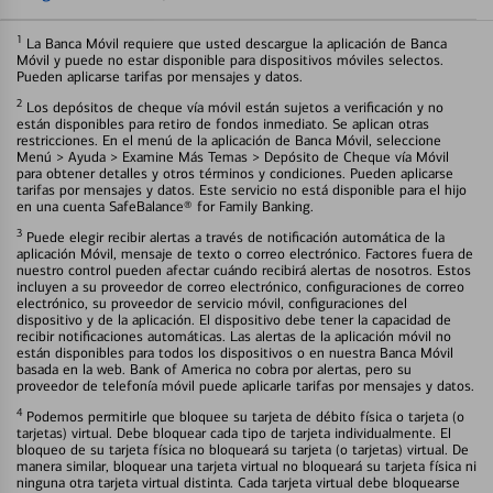
1
La Banca Móvil requiere que usted descargue la aplicación de Banca
Móvil y puede no estar disponible para dispositivos móviles selectos.
Pueden aplicarse tarifas por mensajes y datos.
2
Los depósitos de cheque vía móvil están sujetos a verificación y no
están disponibles para retiro de fondos inmediato. Se aplican otras
restricciones. En el menú de la aplicación de Banca Móvil, seleccione
Menú > Ayuda > Examine Más Temas > Depósito de Cheque vía Móvil
para obtener detalles y otros términos y condiciones. Pueden aplicarse
tarifas por mensajes y datos. Este servicio no está disponible para el hijo
en una cuenta SafeBalance® for Family Banking.
3
Puede elegir recibir alertas a través de notificación automática de la
aplicación Móvil, mensaje de texto o correo electrónico. Factores fuera de
nuestro control pueden afectar cuándo recibirá alertas de nosotros. Estos
incluyen a su proveedor de correo electrónico, configuraciones de correo
electrónico, su proveedor de servicio móvil, configuraciones del
dispositivo y de la aplicación. El dispositivo debe tener la capacidad de
recibir notificaciones automáticas. Las alertas de la aplicación móvil no
están disponibles para todos los dispositivos o en nuestra Banca Móvil
basada en la web. Bank of America no cobra por alertas, pero su
proveedor de telefonía móvil puede aplicarle tarifas por mensajes y datos.
4
Podemos permitirle que bloquee su tarjeta de débito física o tarjeta (o
tarjetas) virtual. Debe bloquear cada tipo de tarjeta individualmente. El
bloqueo de su tarjeta física no bloqueará su tarjeta (o tarjetas) virtual. De
manera similar, bloquear una tarjeta virtual no bloqueará su tarjeta física ni
ninguna otra tarjeta virtual distinta. Cada tarjeta virtual debe bloquearse