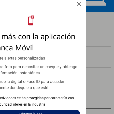
Los productos de inversión y seguros:
más con la aplicación
No Están Asegurados por FDIC
anca Móvil
No Tienen Garantía Bancaria
re alertas personalizadas
a foto para depositar un cheque y obtenga
firmación instantánea
Pueden Perder Valor
huella digital o Face ID para acceder
ente dondequiera que esté
No Constituyen Depósitos
ctividades están protegidas por características
guridad líderes en la industria