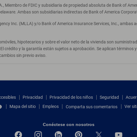
A., Miembro de FDIC y subsidiaria de propiedad absoluta de Bank of Ameri
elaware. Ambas son subsidiarias indirectas de Bank of America Corpora
Agency Inc. (MLLA) y/o Bank of America Insurance Services, Inc., ambas 
móviles, hipotecarios y sobre el valor neto de la vivienda son suministr
El crédito y la garantía están sujetos a aprobación. Se aplican términos
cambios sin previo aviso.
ccesibles
Privacidad
Privacidad de los niños
Seguridad
Acuer
Mapa del sitio
Empleos
Ver si
Comparta sus comentarios
Conéctese con nosotros