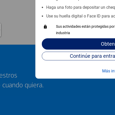
Haga una foto para depositar un che
Use su huella digital o Face ID para 
Sus actividades están protegidas por 
industria
Obten
Más in
estros
e cuando quiera.