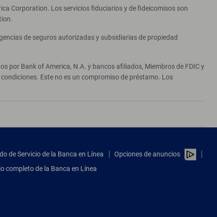
ca Corporation. Los servicios fiduciarios y de fideicomisos son
tion.
agencias de seguros autorizadas y subsidiarias de propiedad
ados por Bank of America, N.A. y bancos afiliados, Miembros de FDIC y
 y condiciones. Este no es un compromiso de préstamo. Los
do de Servicio de la Banca en Línea
Opciones de anuncios
tio completo de la Banca en Línea