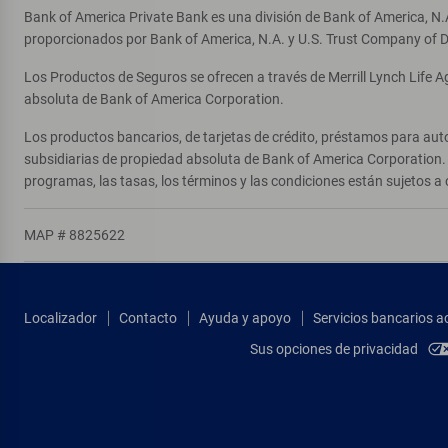
Bank of America Private Bank es una división de Bank of America, N.
proporcionados por Bank of America, N.A. y U.S. Trust Company of D
Los Productos de Seguros se ofrecen a través de Merrill Lynch Life 
absoluta de Bank of America Corporation.
Los productos bancarios, de tarjetas de crédito, préstamos para auto
subsidiarias de propiedad absoluta de Bank of America Corporation. 
programas, las tasas, los términos y las condiciones están sujetos a 
MAP # 8825622
Localizador
Contacto
Ayuda y apoyo
Servicios bancarios a
Sus opciones de privacidad