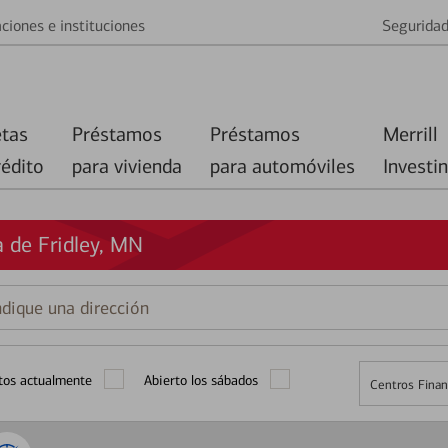
ciones e instituciones
Segurida
etas
Préstamos
Préstamos
Merrill
rédito
para vivienda
para automóviles
Investi
 de Fridley, MN
que
ción
tos actualmente
Abierto los sábados
Centros Finan