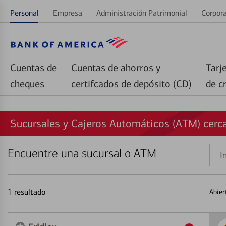
Personal
Empresa
Administración Patrimonial
Corpora
Cuentas de
Cuentas de ahorros y
Tarj
cheques
certifcados de depósito (CD)
de c
Sucursales y Cajeros Automáticos (ATM) cerca
Encuentre una sucursal o ATM
Indi
una
direc
1
resultado
Abier