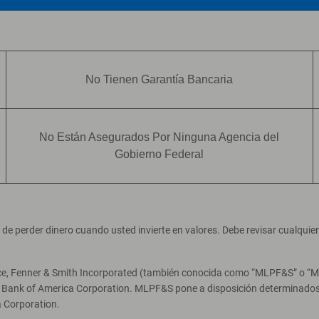
No Tienen Garantía Bancaria
No Están Asegurados Por Ninguna Agencia del
Gobierno Federal
ad de perder dinero cuando usted invierte en valores. Debe revisar cualqui
ce, Fenner & Smith Incorporated (también conocida como “MLPF&S” o “Merr
e Bank of America Corporation. MLPF&S pone a disposición determinados 
 Corporation.