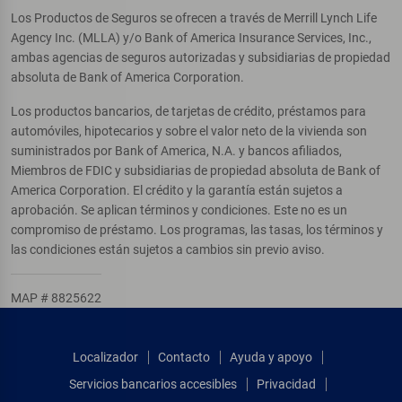
Los Productos de Seguros se ofrecen a través de Merrill Lynch Life
Agency Inc. (MLLA) y/o Bank of America Insurance Services, Inc.,
ambas agencias de seguros autorizadas y subsidiarias de propiedad
absoluta de Bank of America Corporation.
Los productos bancarios, de tarjetas de crédito, préstamos para
automóviles, hipotecarios y sobre el valor neto de la vivienda son
suministrados por Bank of America, N.A. y bancos afiliados,
Miembros de FDIC y subsidiarias de propiedad absoluta de Bank of
America Corporation. El crédito y la garantía están sujetos a
aprobación. Se aplican términos y condiciones. Este no es un
compromiso de préstamo. Los programas, las tasas, los términos y
las condiciones están sujetos a cambios sin previo aviso.
MAP # 8825622
Localizador
Contacto
Ayuda y apoyo
Servicios bancarios accesibles
Privacidad