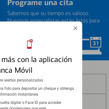
Programe una cita
Sabemos que su tiempo es valioso.
Nuestros especialistas están listos para
ayudarle cuando quiera.
Programar ahora
más con la aplicación
Los productos de inversión y seguros:
anca Móvil
re alertas personalizadas
No Están Asegurados por FDIC
a foto para depositar un cheque y obtenga
firmación instantánea
huella digital o Face ID para acceder
No Tienen Garantía Bancaria
ente dondequiera que esté