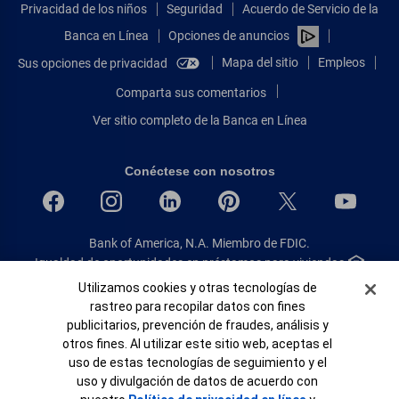
Privacidad de los niños
Seguridad
Acuerdo de Servicio de la
Banca en Línea
Opciones de anuncios
Mapa del sitio
Empleos
Sus opciones de privacidad
Comparta sus comentarios
Ver sitio completo de la Banca en Línea
Conéctese con nosotros
Bank of America, N.A. Miembro de FDIC.
Igualdad de oportunidades en préstamos para viviendas
© 2026 Bank of America Corporation.
Banner de Cookies
Utilizamos cookies y otras tecnologías de
Todos Los Derechos Reservados.
rastreo para recopilar datos con fines
publicitarios, prevención de fraudes, análisis y
Patente: patents.bankofamerica.com
otros fines. Al utilizar este sitio web, aceptas el
uso de estas tecnologías de seguimiento y el
uso y divulgación de datos de acuerdo con