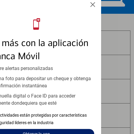
Los productos de inversión y seguros:
más con la aplicación
No Están Asegurados por FDIC
anca Móvil
No Tienen Garantía Bancaria
re alertas personalizadas
a foto para depositar un cheque y obtenga
firmación instantánea
Pueden Perder Valor
huella digital o Face ID para acceder
ente dondequiera que esté
No Constituyen Depósitos
ctividades están protegidas por características
guridad líderes en la industria