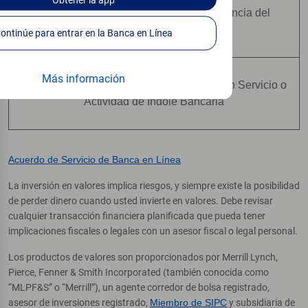
Obtener
la app
No Están Asegurados Por Ninguna Agencia del
Gobierno Federal
Continúe para entrar en la Banca en Línea
Más información
No Constituyen una Condición para Ningún Servicio o
Actividad de Índole Bancaria
Acuerdo de Servicio de Banca en Línea
La inversión en valores implica riesgos, y siempre existe la posibilidad
de perder dinero cuando usted invierte en valores. Debe revisar
cualquier transacción financiera planificada que pueda tener
implicaciones fiscales o legales con un asesor fiscal o legal personal.
Los productos de valores son proporcionados por Merrill Lynch,
Pierce, Fenner & Smith Incorporated (también conocida como
“MLPF&S” o “Merrill”), un agente corredor de bolsa registrado,
asesor de inversiones registrado,
Miembro de SIPC
y subsidiaria de