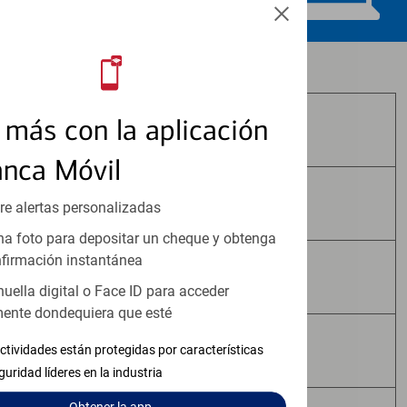
Los productos de inversión y seguros:
más con la aplicación
No Están Asegurados por FDIC
anca Móvil
No Tienen Garantía Bancaria
re alertas personalizadas
a foto para depositar un cheque y obtenga
firmación instantánea
Pueden Perder Valor
huella digital o Face ID para acceder
ente dondequiera que esté
No Constituyen Depósitos
ctividades están protegidas por características
guridad líderes en la industria