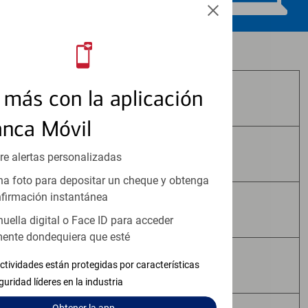
Los productos de inversión y seguros:
más con la aplicación
No Están Asegurados por FDIC
anca Móvil
No Tienen Garantía Bancaria
re alertas personalizadas
a foto para depositar un cheque y obtenga
firmación instantánea
Pueden Perder Valor
huella digital o Face ID para acceder
ente dondequiera que esté
No Constituyen Depósitos
ctividades están protegidas por características
guridad líderes en la industria