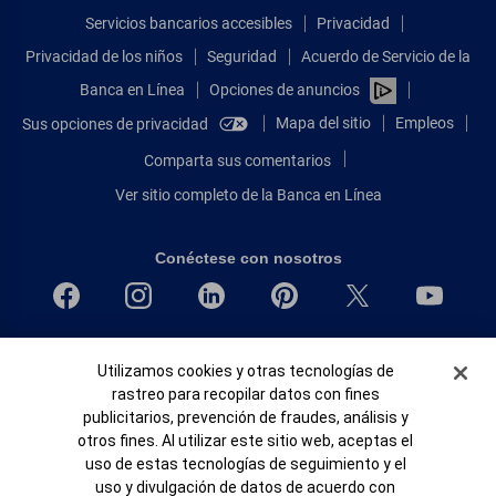
Servicios bancarios accesibles
Privacidad
Privacidad de los niños
Seguridad
Acuerdo de Servicio de la
Banca en Línea
Opciones de anuncios
Mapa del sitio
Empleos
Sus opciones de privacidad
Comparta sus comentarios
Ver sitio completo de la Banca en Línea
Conéctese con nosotros
Bank of America, N.A. Miembro de FDIC.
Banner de Cookies
Utilizamos cookies y otras tecnologías de
Igualdad de oportunidades en préstamos para viviendas
rastreo para recopilar datos con fines
© 2026 Bank of America Corporation.
publicitarios, prevención de fraudes, análisis y
Todos Los Derechos Reservados.
otros fines. Al utilizar este sitio web, aceptas el
Patente: patents.bankofamerica.com
uso de estas tecnologías de seguimiento y el
uso y divulgación de datos de acuerdo con