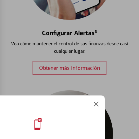
Configurar Alertas³
Vea cómo mantener el control de sus finanzas desde casi
cualquier lugar.
Obtener más información