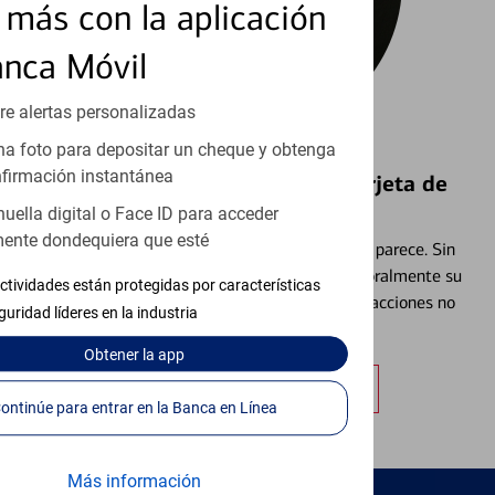
más con la aplicación
anca Móvil
re alertas personalizadas
a foto para depositar un cheque y obtenga
firmación instantánea
Bloquear y Desbloquear una Tarjeta de
Débito⁴
huella digital o Face ID para acceder
ente dondequiera que esté
Extraviar una tarjeta es más común de lo que parece. Sin
embargo, puede bloquear y desbloquear temporalmente su
ctividades están protegidas por características
tarjeta de débito para ayudar a prevenir transacciones no
guridad líderes en la industria
autorizadas.
Obtener
la app
Obtener más información
Continúe para entrar en la Banca en Línea
Más información