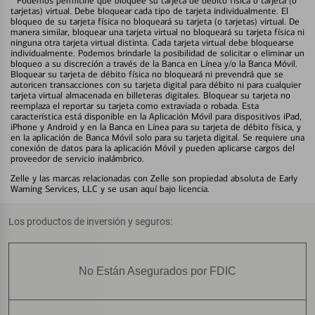
Podemos permitirle que bloquee su tarjeta de débito física o tarjeta (o
tarjetas) virtual. Debe bloquear cada tipo de tarjeta individualmente. El
bloqueo de su tarjeta física no bloqueará su tarjeta (o tarjetas) virtual. De
manera similar, bloquear una tarjeta virtual no bloqueará su tarjeta física ni
ninguna otra tarjeta virtual distinta. Cada tarjeta virtual debe bloquearse
individualmente. Podemos brindarle la posibilidad de solicitar o eliminar un
bloqueo a su discreción a través de la Banca en Línea y/o la Banca Móvil.
Bloquear su tarjeta de débito física no bloqueará ni prevendrá que se
autoricen transacciones con su tarjeta digital para débito ni para cualquier
tarjeta virtual almacenada en billeteras digitales. Bloquear su tarjeta no
reemplaza el reportar su tarjeta como extraviada o robada. Esta
característica está disponible en la Aplicación Móvil para dispositivos iPad,
iPhone y Android y en la Banca en Línea para su tarjeta de débito física, y
en la aplicación de Banca Móvil solo para su tarjeta digital. Se requiere una
conexión de datos para la aplicación Móvil y pueden aplicarse cargos del
proveedor de servicio inalámbrico.
Zelle y las marcas relacionadas con Zelle son propiedad absoluta de Early
Warning Services, LLC y se usan aquí bajo licencia.
Los productos de inversión y seguros:
No Están Asegurados por FDIC