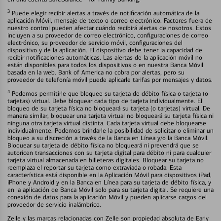
3
Puede elegir recibir alertas a través de notificación automática de la
aplicación Móvil, mensaje de texto o correo electrónico. Factores fuera de
nuestro control pueden afectar cuándo recibirá alertas de nosotros. Estos
incluyen a su proveedor de correo electrónico, configuraciones de correo
electrónico, su proveedor de servicio móvil, configuraciones del
dispositivo y de la aplicación. El dispositivo debe tener la capacidad de
recibir notificaciones automáticas. Las alertas de la aplicación móvil no
están disponibles para todos los dispositivos o en nuestra Banca Móvil
basada en la web. Bank of America no cobra por alertas, pero su
proveedor de telefonía móvil puede aplicarle tarifas por mensajes y datos.
4
Podemos permitirle que bloquee su tarjeta de débito física o tarjeta (o
tarjetas) virtual. Debe bloquear cada tipo de tarjeta individualmente. El
bloqueo de su tarjeta física no bloqueará su tarjeta (o tarjetas) virtual. De
manera similar, bloquear una tarjeta virtual no bloqueará su tarjeta física ni
ninguna otra tarjeta virtual distinta. Cada tarjeta virtual debe bloquearse
individualmente. Podemos brindarle la posibilidad de solicitar o eliminar un
bloqueo a su discreción a través de la Banca en Línea y/o la Banca Móvil.
Bloquear su tarjeta de débito física no bloqueará ni prevendrá que se
autoricen transacciones con su tarjeta digital para débito ni para cualquier
tarjeta virtual almacenada en billeteras digitales. Bloquear su tarjeta no
reemplaza el reportar su tarjeta como extraviada o robada. Esta
característica está disponible en la Aplicación Móvil para dispositivos iPad,
iPhone y Android y en la Banca en Línea para su tarjeta de débito física, y
en la aplicación de Banca Móvil solo para su tarjeta digital. Se requiere una
conexión de datos para la aplicación Móvil y pueden aplicarse cargos del
proveedor de servicio inalámbrico.
Zelle y las marcas relacionadas con Zelle son propiedad absoluta de Early