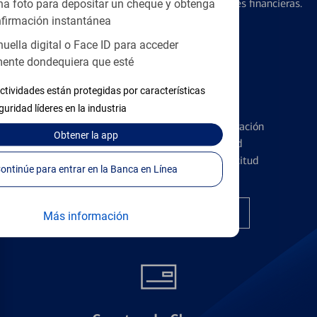
diseñados para ayudar con todas sus necesidades financieras.
a foto para depositar un cheque y obtenga
firmación instantánea
huella digital o Face ID para acceder
ente dondequiera que esté
ctividades están protegidas por características
Tarjetas de Crédito
guridad líderes en la industria
Conozca los pormenores de la administración
Obtener
la app
de tarjetas de crédito y la identidad
financiera antes de presentar una solicitud
Continúe para entrar en la Banca en Línea
Encuentre la tarjeta correcta
Más información