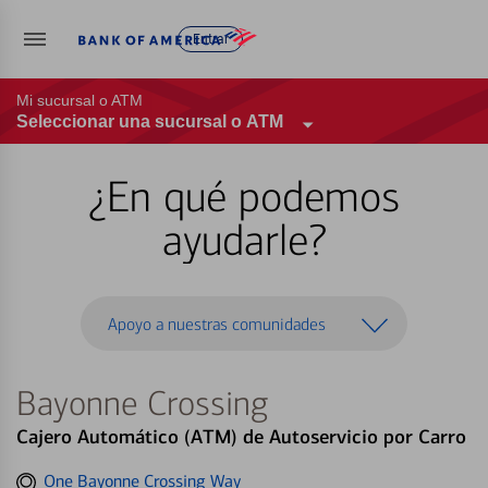
Entrar
Mi sucursal o ATM
Seleccionar una sucursal o ATM
¿En qué podemos
ayudarle?
Apoyo a nuestras comunidades
Bayonne Crossing
Cajero Automático (ATM) de Autoservicio por Carro
Get
One Bayonne Crossing Way