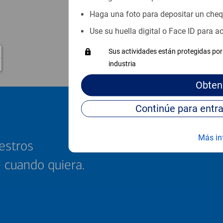
Haga una foto para depositar un che
Use su huella digital o Face ID para 
Sus actividades están protegidas por 
industria
Obten
Más in
estros
e cuando quiera.