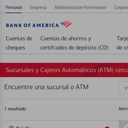
Personal
Empresa
Administración Patrimonial
Corpora
Cuentas de
Cuentas de ahorros y
Tarj
cheques
certifcados de depósito (CD)
de c
Sucursales y Cajeros Automáticos (ATM) cerca 
Encuentre una sucursal o ATM
Indi
una
direc
1
resultado
Abier