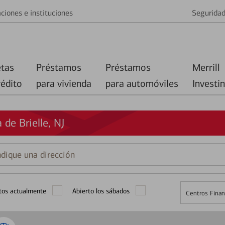
ciones e instituciones
Segurida
etas
Préstamos
Préstamos
Merrill
rédito
para vivienda
para automóviles
Investi
de Brielle, NJ
que
ción
tos actualmente
Abierto los sábados
Centros Finan