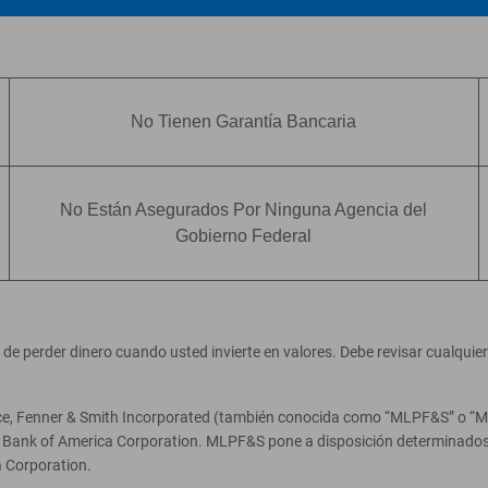
No Tienen Garantía Bancaria
No Están Asegurados Por Ninguna Agencia del
Gobierno Federal
ad de perder dinero cuando usted invierte en valores. Debe revisar cualqui
ce, Fenner & Smith Incorporated (también conocida como “MLPF&S” o “Merr
e Bank of America Corporation. MLPF&S pone a disposición determinados 
 Corporation.