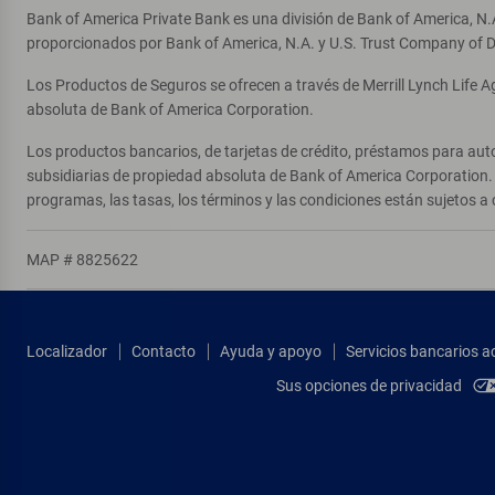
Bank of America Private Bank es una división de Bank of America, N.
proporcionados por Bank of America, N.A. y U.S. Trust Company of D
Los Productos de Seguros se ofrecen a través de Merrill Lynch Life 
absoluta de Bank of America Corporation.
Los productos bancarios, de tarjetas de crédito, préstamos para auto
subsidiarias de propiedad absoluta de Bank of America Corporation. 
programas, las tasas, los términos y las condiciones están sujetos a 
MAP # 8825622
Localizador
Contacto
Ayuda y apoyo
Servicios bancarios a
Sus opciones de privacidad