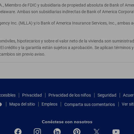
A., Miembro de FDIC y subsidiaria de propiedad absoluta de Bank of Ameri
elaware. Ambas son subsidiarias indirectas de Bank of America Corpora
Agency Inc. (MLLA) y/o Bank of America Insurance Services, Inc., ambas 
móviles, hipotecarios y sobre el valor neto de la vivienda son suministr
El crédito y la garantía están sujetos a aprobación. Se aplican términos
cambios sin previo aviso.
ccesibles
Privacidad
Privacidad de los niños
Seguridad
Acuer
Mapa del sitio
Empleos
Ver si
Comparta sus comentarios
Conéctese con nosotros