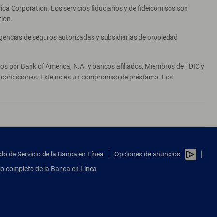
ca Corporation. Los servicios fiduciarios y de fideicomisos son
tion.
agencias de seguros autorizadas y subsidiarias de propiedad
ados por Bank of America, N.A. y bancos afiliados, Miembros de FDIC y
 y condiciones. Este no es un compromiso de préstamo. Los
do de Servicio de la Banca en Línea
Opciones de anuncios
tio completo de la Banca en Línea