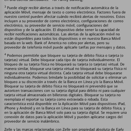
3
Puede elegir recibir alertas a través de notificación automática de la
aplicación Móvil, mensaje de texto o correo electrónico. Factores fuera de
nuestro control pueden afectar cuándo recibirá alertas de nosotros. Estos
incluyen a su proveedor de correo electrónico, configuraciones de correo
electrónico, su proveedor de servicio móvil, configuraciones del
dispositivo y de la aplicación. El dispositivo debe tener la capacidad de
recibir notificaciones automáticas. Las alertas de la aplicación móvil no
están disponibles para todos los dispositivos o en nuestra Banca Móvil
basada en la web. Bank of America no cobra por alertas, pero su
proveedor de telefonía móvil puede aplicarle tarifas por mensajes y datos.
4
Podemos permitirle que bloquee su tarjeta de débito física o tarjeta (o
tarjetas) virtual. Debe bloquear cada tipo de tarjeta individualmente. El
bloqueo de su tarjeta física no bloqueará su tarjeta (o tarjetas) virtual. De
manera similar, bloquear una tarjeta virtual no bloqueará su tarjeta física ni
ninguna otra tarjeta virtual distinta. Cada tarjeta virtual debe bloquearse
individualmente. Podemos brindarle la posibilidad de solicitar o eliminar un
bloqueo a su discreción a través de la Banca en Línea y/o la Banca Móvil.
Bloquear su tarjeta de débito física no bloqueará ni prevendrá que se
autoricen transacciones con su tarjeta digital para débito ni para cualquier
tarjeta virtual almacenada en billeteras digitales. Bloquear su tarjeta no
reemplaza el reportar su tarjeta como extraviada o robada. Esta
característica está disponible en la Aplicación Móvil para dispositivos iPad,
iPhone y Android y en la Banca en Línea para su tarjeta de débito física, y
en la aplicación de Banca Móvil solo para su tarjeta digital. Se requiere una
conexión de datos para la aplicación Móvil y pueden aplicarse cargos del
proveedor de servicio inalámbrico.
Zelle y las marcas relacionadas con Zelle son propiedad absoluta de Early