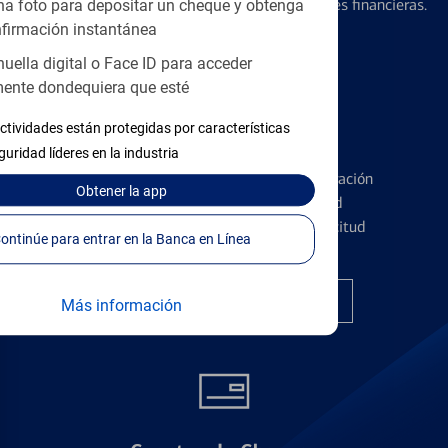
diseñados para ayudar con todas sus necesidades financieras.
a foto para depositar un cheque y obtenga
firmación instantánea
huella digital o Face ID para acceder
ente dondequiera que esté
ctividades están protegidas por características
Tarjetas de Crédito
guridad líderes en la industria
Conozca los pormenores de la administración
Obtener
la app
de tarjetas de crédito y la identidad
financiera antes de presentar una solicitud
Continúe para entrar en la Banca en Línea
Encuentre la tarjeta correcta
Más información