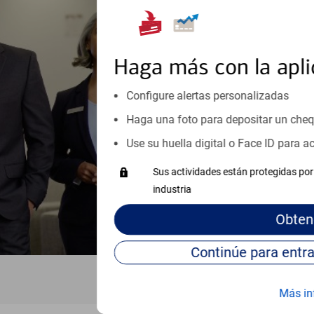
encontrar soluci
Reúnase con especialistas dedi
orientación que necesita, en cu
Haga más con la apli
personales, hasta el ahorro para
inicio o crecimiento de su neg
Configure alertas personalizadas
esté listo, un especialista tr
Haga una foto para depositar un che
Programe una cita
Use su huella digital o Face ID para 
Vea si nuestro centro de ayuda 
Sus actividades están protegidas por 
Visite nuestro centro de ayuda 
industria
Obten
Más in