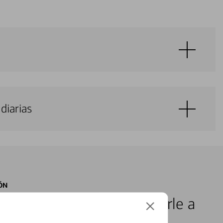
diarias
ÓN
s locales listos para ayudarle a