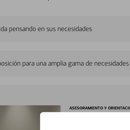
uida pensando en sus necesidades
sposición para una amplia gama de necesidades 
ASESORAMIENTO Y ORIENTACI
Con especialista