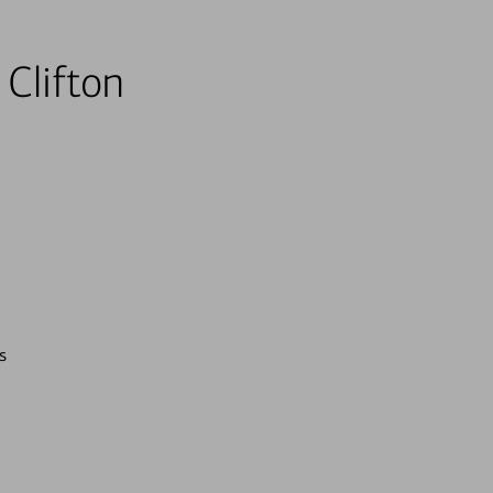
 Clifton
s