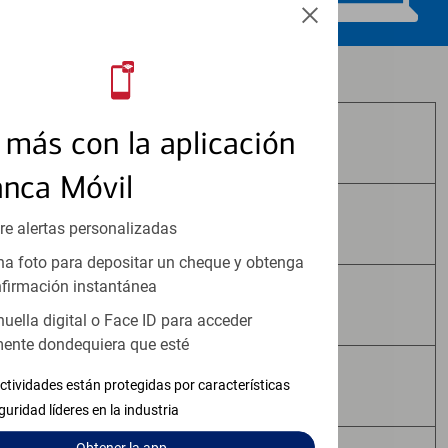
Los productos de inversión y seguros:
más con la aplicación
No Están Asegurados por FDIC
anca Móvil
No Tienen Garantía Bancaria
re alertas personalizadas
a foto para depositar un cheque y obtenga
firmación instantánea
Pueden Perder Valor
huella digital o Face ID para acceder
ente dondequiera que esté
No Constituyen Depósitos
ctividades están protegidas por características
guridad líderes en la industria