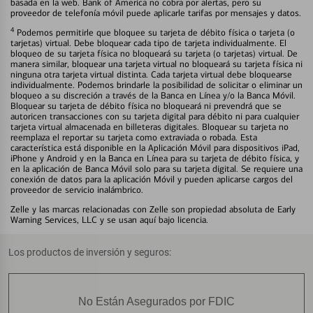
basada en la web. Bank of America no cobra por alertas, pero su
proveedor de telefonía móvil puede aplicarle tarifas por mensajes y datos.
4
Podemos permitirle que bloquee su tarjeta de débito física o tarjeta (o
tarjetas) virtual. Debe bloquear cada tipo de tarjeta individualmente. El
bloqueo de su tarjeta física no bloqueará su tarjeta (o tarjetas) virtual. De
manera similar, bloquear una tarjeta virtual no bloqueará su tarjeta física ni
ninguna otra tarjeta virtual distinta. Cada tarjeta virtual debe bloquearse
individualmente. Podemos brindarle la posibilidad de solicitar o eliminar un
bloqueo a su discreción a través de la Banca en Línea y/o la Banca Móvil.
Bloquear su tarjeta de débito física no bloqueará ni prevendrá que se
autoricen transacciones con su tarjeta digital para débito ni para cualquier
tarjeta virtual almacenada en billeteras digitales. Bloquear su tarjeta no
reemplaza el reportar su tarjeta como extraviada o robada. Esta
característica está disponible en la Aplicación Móvil para dispositivos iPad,
iPhone y Android y en la Banca en Línea para su tarjeta de débito física, y
en la aplicación de Banca Móvil solo para su tarjeta digital. Se requiere una
conexión de datos para la aplicación Móvil y pueden aplicarse cargos del
proveedor de servicio inalámbrico.
Zelle y las marcas relacionadas con Zelle son propiedad absoluta de Early
Warning Services, LLC y se usan aquí bajo licencia.
Los productos de inversión y seguros:
No Están Asegurados por FDIC