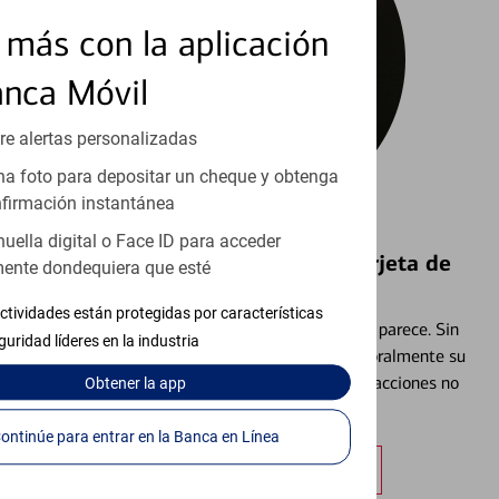
más con la aplicación
anca Móvil
re alertas personalizadas
a foto para depositar un cheque y obtenga
firmación instantánea
huella digital o Face ID para acceder
Bloquear y Desbloquear una Tarjeta de
ente dondequiera que esté
Débito⁴
ctividades están protegidas por características
Extraviar una tarjeta es más común de lo que parece. Sin
guridad líderes en la industria
embargo, puede bloquear y desbloquear temporalmente su
tarjeta de débito para ayudar a prevenir transacciones no
Obtener
la app
autorizadas.
Continúe para entrar en la Banca en Línea
Obtener más información