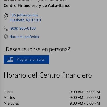
Centro Financiero y de Auto-Banco
Get
135 Jefferson Ave
directions
Elizabeth, NJ 07201
to
(908) 965-0103
Hacer mi preferida
¿Desea reunirse en persona?
Programe una cita
Horario del Centro financiero
Lunes
9:00 AM
-
5:00 PM
Martes
9:00 AM
-
5:00 PM
Miércoles
9:00 AM
-
5:00 PM